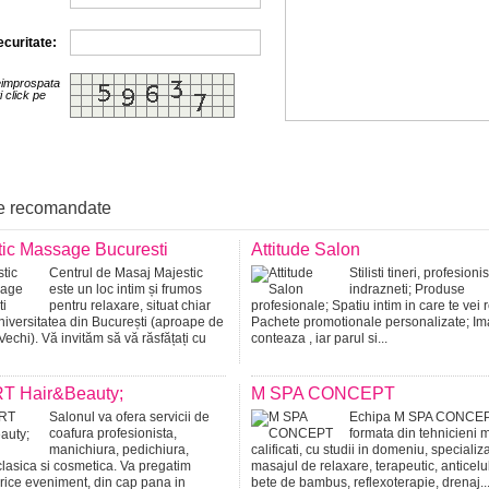
curitate:
eimprospata
i click pe
e recomandate
tic Massage Bucuresti
Attitude Salon
Centrul de Masaj Majestic
Stilisti tineri, profesionis
este un loc intim și frumos
indrazneti; Produse
pentru relaxare, situat chiar
profesionale; Spatiu intim in care te vei 
iversitatea din București (aproape de
Pachete promotionale personalizate; I
Vechi). Vă invităm să vă răsfățați cu
conteaza , iar parul si...
T Hair&Beauty;
M SPA CONCEPT
Salonul va ofera servicii de
Echipa M SPA CONCEP
coafura profesionista,
formata din tehnicieni 
manichiura, pedichiura,
calificati, cu studii in domeniu, specializa
clasica si cosmetica. Va pregatim
masajul de relaxare, terapeutic, anticeluli
rice eveniment, din cap pana in
bete de bambus, reflexoterapie, drenaj..