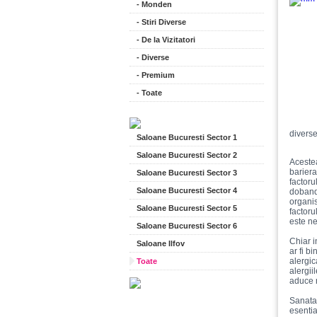
- Monden
- Stiri Diverse
- De la Vizitatori
- Diverse
- Premium
- Toate
diverse
Saloane Bucuresti Sector 1
Saloane Bucuresti Sector 2
Acestea
bariera
Saloane Bucuresti Sector 3
factoru
Saloane Bucuresti Sector 4
dobandi
organis
Saloane Bucuresti Sector 5
factoru
este ne
Saloane Bucuresti Sector 6
Chiar i
Saloane Ilfov
ar fi bi
alergic
Toate
alergii
aduce 
Sanatat
esentia