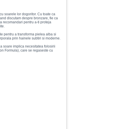
u soarele lor dogoritor. Cu toate ca
cand discutam despre bronzare, fie ca
a recomandari pentru a-ti proteja
ite.
e pentru a transforma pielea alba si
rporala prin hainele subtiri si moderne.
a soare implica necesitatea folosirii
ion Formula), care se regaseste cu