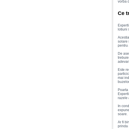
vorba 
Ce t
Experti
lotiuni
Acestia
solare 
pentru 
De asem
trebuie
adevara
Este re
partici
mai ind
buzelor
Poarta 
Expert
razele 
In cond
expune 
soare.
Ar fi b
prinda 