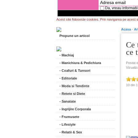
Da, vreau informatii
Acest site foloseste cookies. Prin navigarea pe acest si
Acasa
-
Ar
Propune un articol
Ce 
ce 
- Machiaj
- Manichiura & Pedichiura
Postat 
Vizualiz
- Coafuri & Tunsori
- Editoriale
10 din 1
- Moda si Tendinte
- Retete si Diete
- Sanatate
- Ingrijire Corporala
- Frumusete
- Lifestyle
- Relatii & Sex