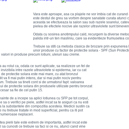
Vara este aproape, asa ca plajele ne vor imbia cat de curand c
este destul de greu sa vorbim despre sanatate curata atunci 
aceasta se efectueaza la salon sau sub razele soarelui, catev
pielea de efectele nocive ale razelor ultraviolete sunt bineven
Odata cu sosirea anotimpului cald, recurgem la diverse metod
palida intr-un ten masliniu, care sa evidentieze frumusetea co
Trebuie sa stiti ca metoda clasica de brozare prin expunerea l
unor produse cu factor de protectie solara - SPF (Sun Protect
 valori in produse precum lotiuni, uleiuri sau creme.
 au rolul ca, odata ce sunt aplicate, sa realizeze un fel de
 invizibila intre razele ultraviolete si epiderma, iar cu cat
l de protectie solara este mai mare, cu atat bronzul
t va fi mai putin intens, dar si mai putin nociv pentru
m. Trebuie sa tineti cont si de urmatorul fapt: valoarea
lui de protectie solara din produsele utilizate pentru bronzat
cesar sa fie de cel putin 15.
nainte de a incepe sa aplici lotiunea cu SFP pe tot corpul,
ne sa o verifici pe piele, astfel incat sa te asiguri ca nu esti
a la substantele din compozitia acesteia. Medicii sustin ca
le nu trebuie tratate in mod superficial, pentru ca iti pot
numeroase neplaceri.
ea pielii tale este extrem de importanta, astfel incat este
l sa cunosti ce trebuie sa faci si ce nu, atunci cand vine