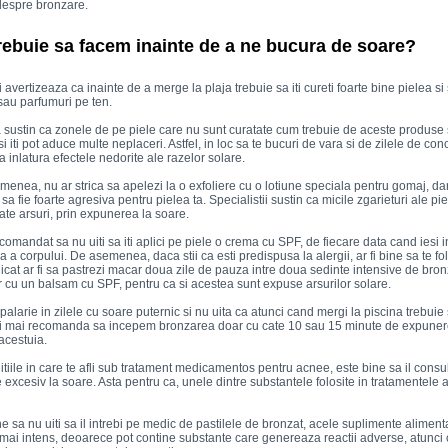
despre bronzare.
rebuie sa facem inainte de a ne bucura de soare?
i avertizeaza ca inainte de a merge la plaja trebuie sa iti cureti foarte bine pielea si
 sau parfumuri pe ten.
 sustin ca zonele de pe piele care nu sunt curatate cum trebuie de aceste produse s
si iti pot aduce multe neplaceri. Astfel, in loc sa te bucuri de vara si de zilele de con
a inlatura efectele nedorite ale razelor solare.
enea, nu ar strica sa apelezi la o exfoliere cu o lotiune speciala pentru gomaj, da
 sa fie foarte agresiva pentru pielea ta. Specialistii sustin ca micile zgarieturi ale pi
te arsuri, prin expunerea la soare.
comandat sa nu uiti sa iti aplici pe piele o crema cu SPF, de fiecare data cand iesi i
ca a corpului. De asemenea, daca stii ca esti predispusa la alergii, ar fi bine sa te 
icat ar fi sa pastrezi macar doua zile de pauza intre doua sedinte intensive de bronza
 cu un balsam cu SPF, pentru ca si acestea sunt expuse arsurilor solare.
palarie in zilele cu soare puternic si nu uita ca atunci cand mergi la piscina trebuie
ii mai recomanda sa incepem bronzarea doar cu cate 10 sau 15 minute de expuner
acestuia.
itiile in care te afli sub tratament medicamentos pentru acnee, este bine sa il consul
excesiv la soare. Asta pentru ca, unele dintre substantele folosite in tratamentele a
ine sa nu uiti sa il intrebi pe medic de pastilele de bronzat, acele suplimente alimen
mai intens, deoarece pot contine substante care genereaza reactii adverse, atunci