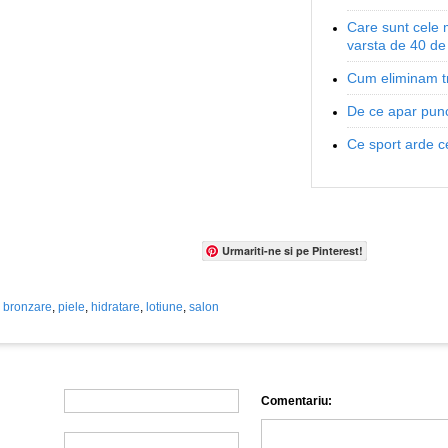
Care sunt cele m
varsta de 40 de
Cum eliminam tr
De ce apar pun
Ce sport arde ce
Urmariti-ne si pe Pinterest!
bronzare
,
piele
,
hidratare
,
lotiune
,
salon
Comentariu: