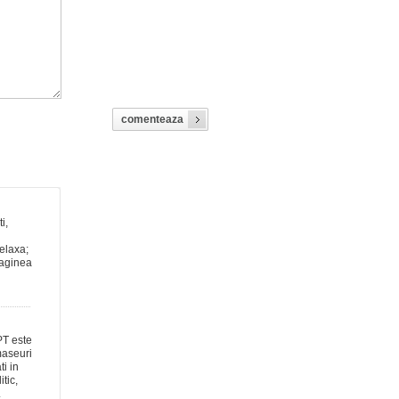
comenteaza
ti,
relaxa;
maginea
T este
maseuri
ti in
tic,
.