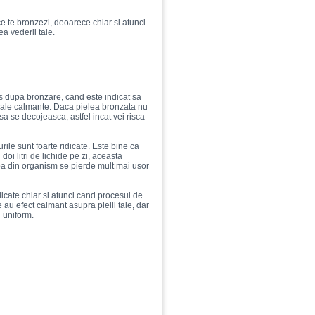
e te bronzezi, deoarece chiar si atunci
ea vederii tale.
s dupa bronzare, cand este indicat sa
 sale calmante. Daca pielea bronzata nu
a se decojeasca, astfel incat vei risca
ile sunt foarte ridicate. Este bine ca
oi litri de lichide pe zi, aceasta
pa din organism se pierde mult mai usor
licate chiar si atunci cand procesul de
 au efect calmant asupra pielii tale, dar
i uniform.