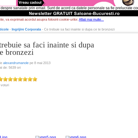
 despre sanatate prin email. Sunt de acord ca datele personale sa fie prelucrate c
te, va exprimati acordul asupra folosirii cookie-urilor.
Aflati mai multe...
ticole
-
Ingrijire Corporala
- Ce trebuie sa faci inainte si dupa ce te bronzezi
trebuie sa faci inainte si dupa
te bronzezi
de
alexandrumanole
pe 8 mai 2013
at de: 5639 ori
 voturi