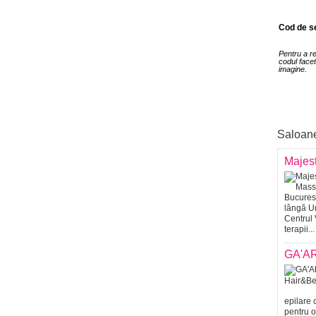
Cod de se
Pentru a r
codul facet
imagine.
Saloan
Majes
lângă Un
Centrul 
terapii...
GA'AR
epilare 
pentru o