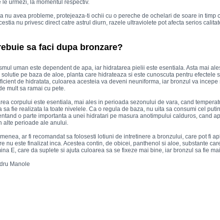
 le urmezi, la momentul respectiv.
a nu avea probleme, protejeaza-ti ochii cu o pereche de ochelari de soare in timp c
estia nu privesc direct catre astrul diurn, razele ultraviolete pot afecta serios calitat
rebuie sa faci dupa bronzare?
mul uman este dependent de apa, iar hidratarea pielii este esentiala. Asta mai ale
o solutie pe baza de aloe, planta care hidrateaza si este cunoscuta pentru efectele
ficient de hidratata, culoarea acesteia va deveni neuniforma, iar bronzul va incepe s
de mult sa ramai cu pete.
rea corpului este esentiala, mai ales in perioada sezonului de vara, cand temperatur
 sa fie realizata la toate nivelele. Ca o regula de baza, nu uita sa consumi cel putin d
ntand o parte importanta a unei hidratari pe masura anotimpului calduros, cand a
n alte perioade ale anului.
enea, ar fi recomandat sa folosesti lotiuni de intretinere a bronzului, care pot fi ap
e nu este finalizat inca. Acestea contin, de obicei, panthenol si aloe, substante care
mina E, care da suplete si ajuta culoarea sa se fixeze mai bine, iar bronzul sa fie ma
dru Manole