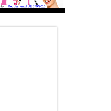
onform
Regulamentul UE 679/2016