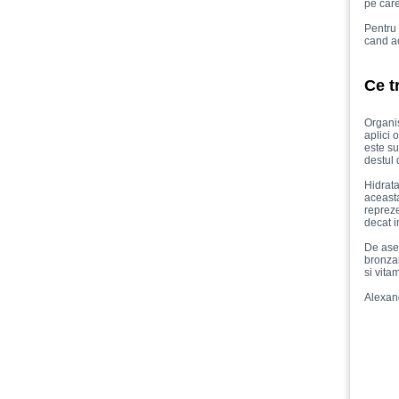
pe care
Pentru 
cand ac
Ce t
Organis
aplici 
este su
destul 
Hidrata
aceasta
repreze
decat i
De asem
bronzar
si vita
Alexan