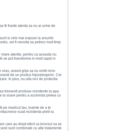
 sa fii foarte atenta sa nu ai urme de
unt si cele mai expuse la arsurile
cediu, vei fi nevoita sa petreci mult timp
r mare atentie, pentru ca aceasta nu
elii se pot transforma in mod rapid in
n oras, avand grija sa nu omiti nicio
folosesti de un produs hipoalergenic. Cel
re. In plus, nu uita nici de protectia
 sa folosesti produse rezistente la apa.
e la soare pentru a acomoda pielea cu
ti pe medicul tau, inainte de a te
ntiacneice scad rezistenta pielii la
tare care au drept efect ca bronzul sa se
 cand sunt combinate cu alte tratamente