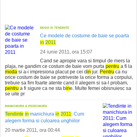
MODA SI TENDINTE
Ce modele de costume de baie se poarta
in
2011
24 iunie 2011, ora 15:07
Cand se apropie vara si timpul de mers la
plaja, ne gandim ce costum de baie vom purta
pentru
a fi la
moda
si a-i impresiona placut pe cei d
in
jur.
Pentru
ca nu
orice costum de baie se potriveste la orice forma a corpului,
trebuie sa fim foarte atente cand il alegem si sa-l probam,
pentru
a fi sigure ca ne sta b
in
e. Multe femei obisnuiesc sa
se uite pr
MANICHIURA & PEDICHIURA
Tend
in
te
in
manichiura
in
2011
: Cum
alegem forma si culoarea unghiilor
20 martie 2011, ora 00:44