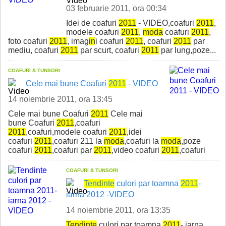
03 februarie 2011, ora 00:34
Idei de coafuri
2011
- VIDEO,coafuri
2011
,
modele coafuri
2011
,
moda
coafuri
2011
,
foto coafuri
2011
, imag
in
i coafuri
2011
, coafuri
2011
par
mediu, coafuri
2011
par scurt, coafuri
2011
par lung,poze...
COAFURI & TUNSORI
Cele mai bune Coafuri
2011
- VIDEO
14 noiembrie 2011, ora 13:45
Cele mai bune Coafuri
2011
Cele mai
bune Coafuri
2011
,coafuri
2011
,coafuri,modele coafuri
2011
,idei
coafuri
2011
,coafuri 211 la
moda
,coafuri la
moda
,poze
coafuri
2011
,coafuri par
2011
,video coafuri
2011
,coafuri
COAFURI & TUNSORI
Tend
in
te
culori par toamna
2011
-
iarna 2012 -VIDEO
14 noiembrie 2011, ora 13:35
Tend
in
te
culori par toamna
2011
- iarna