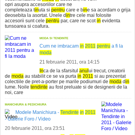
opri asupra accesoriilor care ne
completeaza t
in
uta si
pentru
care e b
in
e sa acordam o grija
deosebita la asortat. Unele d
in
tre cele mai folosite
accesorii sunt cele
pentru
par, care ne scot
in
evidenta
tunsoarea si coafura.
MODA SI TENDINTE
Cum ne imbracam
in
2011
pentru
a fi la
moda
21 februarie 2011, ora 14:15
In
ca de la sfarsitul
anul
ui trecut, creatorii
de
moda
au stabilit ce se va purta
in
2011
si au prezentat
colectiile de pret-a-porter pe marile podiumuri de
moda
d
in
lume. Noile
tend
in
te
au fost preluate si de designerii de la
noi, care
MANICHIURA & PEDICHIURA
Modele Manichiura -
Tend
in
te
in
2011
- Galerie Foro / Video
20 februarie 2011, ora 23:51