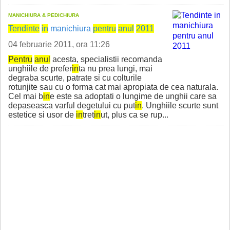
MANICHIURA & PEDICHIURA
Tend
in
te
in
manichiura
pentru
anul
2011
04 februarie 2011, ora 11:26
Pentru
anul
acesta, specialistii recomanda
unghiile de prefer
in
ta nu prea lungi, mai
degraba scurte, patrate si cu colturile
rotunjite sau cu o forma cat mai apropiata de cea naturala.
Cel mai b
in
e este sa adoptati o lungime de unghii care sa
depaseasca varful degetului cu put
in
. Unghiile scurte sunt
estetice si usor de
in
tret
in
ut, plus ca se rup...