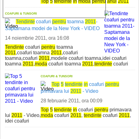
Top
5
tend
in
te
in
moda
pentru
anul
2011
COAFURI & TUNSORI
Tend
in
te
coafuri
pentru
toamna
2011
-
Saptamana modei de la New York - VIDEO
14 noiembrie 2011, ora 16:08
Tend
in
te
coafuri
pentru
toamna
2011
,coafuri toamna
2011
,coafuri
toamna,coafuri
2011
,modele coafuri toamna,idei coafuri
toamna
2011
,
moda
coafuri toamna
2011
,
tend
in
te
coafuri
COAFURI & TUNSORI
Top
5
tend
in
te
in
coafuri
pentru
primavara lui
2011
- Video
28 februarie 2011, ora 00:09
Top
5
tend
in
te
in
coafuri
pentru
primavara
lui
2011
- Video,
moda
coafuri
2011
,
tend
in
te
coafuri
2011
,
idei coafuri