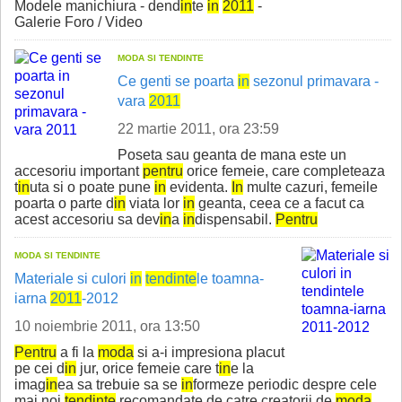
Modele manichiura - dend
in
te
in
2011
-
Galerie Foro / Video
MODA SI TENDINTE
Ce genti se poarta
in
sezonul primavara -
vara
2011
22 martie 2011, ora 23:59
Poseta sau geanta de mana este un
accesoriu important
pentru
orice femeie, care completeaza
t
in
uta si o poate pune
in
evidenta.
In
multe cazuri, femeile
poarta o parte d
in
viata lor
in
geanta, ceea ce a facut ca
acest accesoriu sa dev
in
a
in
dispensabil.
Pentru
MODA SI TENDINTE
Materiale si culori
in
tend
in
te
le toamna-
iarna
2011
-2012
10 noiembrie 2011, ora 13:50
Pentru
a fi la
moda
si a-i impresiona placut
pe cei d
in
jur, orice femeie care t
in
e la
imag
in
ea sa trebuie sa se
in
formeze periodic despre cele
mai noi
tend
in
te
recomandate de catre creatorii de
moda