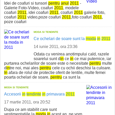
Idei de coafuri si tunsori
pentru
anul
2011
-
Galerie Foto-Video, coafuri
2011
, modele
coafuri
2011
, idei coafuri
2011
, coafuri
2011
galerie foto,
coafuri
2011
video,poze coafuri
2011
,foto coafuri
2011
,
poze coafuri
MODA SI TENDINTE
Ce ochelari de soare sunt la
moda
in
2011
14 iunie 2011, ora 23:36
Odata cu venirea anotimpului cald, razele
soarelui sunt d
in
ce
in
ce mai puternice, iar
purtarea ochelarilor de soare este o necesitate
pentru
multe
d
in
tre noi, mai ales
pentru
cele cu ochii deschisi la culoare.
In
afara de rolul de protectie oferit de lentile, multe femei
poarta ochelari de soare,
pentru
ca sunt la
MODA SI TENDINTE
Accesorii
in
tend
in
te
in
primavara
2011
17 martie 2011, ora 20:52
Dupa ce am stabilit care sunt
vestimentatiile la
moda
in
acest an, ne vom