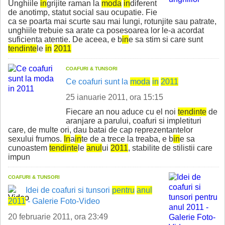
Unghiile
in
grijite raman la
moda
in
diferent
de anotimp, statut social sau ocupatie. Fie
ca se poarta mai scurte sau mai lungi, rotunjite sau patrate,
unghiile trebuie sa arate ca posesoarea lor le-a acordat
suficienta atentie. De aceea, e b
in
e sa stim si care sunt
tend
in
te
le
in
2011
COAFURI & TUNSORI
Ce coafuri sunt la
moda
in
2011
25 ianuarie 2011, ora 15:15
Fiecare an nou aduce cu el noi
tend
in
te
de
aranjare a parului, coafuri si impletituri
care, de multe ori, dau batai de cap reprezentantelor
sexului frumos.
In
a
in
te de a trece la treaba, e b
in
e sa
cunoastem
tend
in
te
le
anul
ui
2011
, stabilite de stilistii care
impun
COAFURI & TUNSORI
Idei de coafuri si tunsori
pentru
anul
2011
- Galerie Foto-Video
20 februarie 2011, ora 23:49