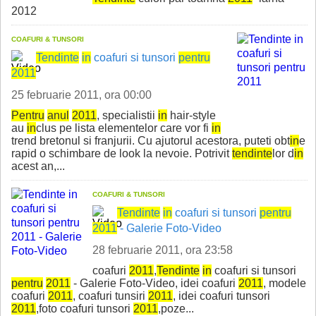
2012
COAFURI & TUNSORI
Tend
in
te
in
coafuri si tunsori
pentru
2011
25 februarie 2011, ora 00:00
Pentru
anul
2011
, specialistii
in
hair-style
au
in
clus pe lista elementelor care vor fi
in
trend bretonul si franjurii. Cu ajutorul acestora, puteti obt
in
e
rapid o schimbare de look la nevoie. Potrivit
tend
in
te
lor d
in
acest an,...
COAFURI & TUNSORI
Tend
in
te
in
coafuri si tunsori
pentru
2011
- Galerie Foto-Video
28 februarie 2011, ora 23:58
coafuri
2011
,
Tend
in
te
in
coafuri si tunsori
pentru
2011
- Galerie Foto-Video, idei coafuri
2011
, modele
coafuri
2011
, coafuri tunsiri
2011
, idei coafuri tunsori
2011
,foto coafuri tunsori
2011
,poze...