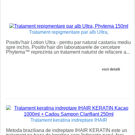
Tratament repigmentare par alb Ultra,
Positiv'hair Lotion Ultra - pentru par natural castaniu mediu
spre inchis. Positiv'hair din laboratoarele de cercetare
Phytema™ reprezinta un tratament naturist de refacere a...
vezi detalii
�
Tratament keratina indreptare IHAIR
Metoda braziliana de indreptare IHAIR KERATIN este un