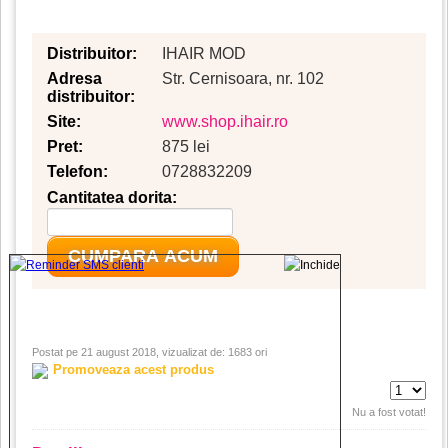
Distribuitor:
IHAIR MOD
Adresa
Str. Cernisoara, nr. 102
distribuitor:
Site:
www.shop.ihair.ro
Pret:
875 lei
Telefon:
0728832209
Cantitatea dorita:
CUMPARA ACUM
Postat pe 21 august 2018, vizualizat de: 1683 ori
Promoveaza acest produs
Nu a fost votat!