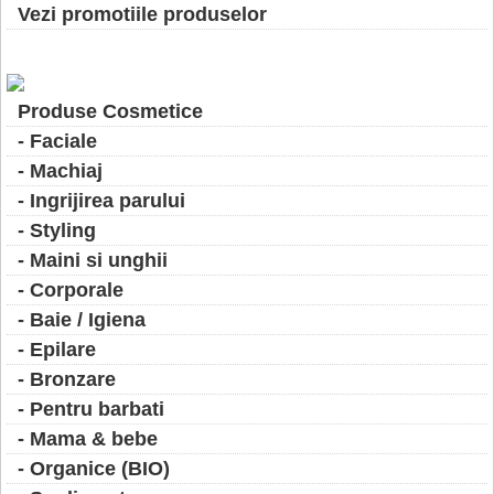
Vezi promotiile produselor
Produse Cosmetice
- Faciale
- Machiaj
- Ingrijirea parului
- Styling
- Maini si unghii
- Corporale
- Baie / Igiena
- Epilare
- Bronzare
- Pentru barbati
- Mama & bebe
- Organice (BIO)