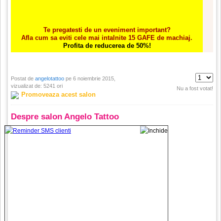
Te pregatesti de un eveniment important?
Afla cum sa eviti cele mai intalnite 15 GAFE de machiaj.
Profita de reducerea de 50%!
Postat de
angelotattoo
pe 6 noiembrie 2015,
vizualizat de: 5241 ori
Nu a fost votat!
Promoveaza acest salon
Despre salon Angelo Tattoo