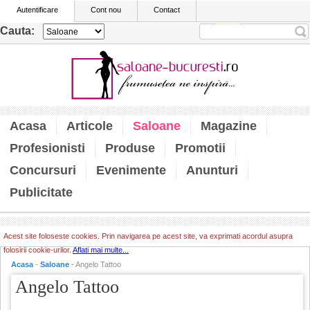
Autentificare
Cont nou
Contact
Cauta:
Acasa
Articole
Saloane
Magazine
Profesionisti
Produse
Promotii
Concursuri
Evenimente
Anunturi
Publicitate
Acest site foloseste cookies. Prin navigarea pe acest site, va exprimati acordul asupra
folosirii cookie-urilor.
Aflati mai multe...
Acasa
-
Saloane
- Angelo Tattoo
Angelo Tattoo