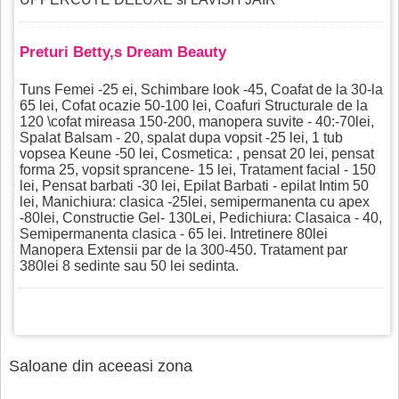
Preturi Betty,s Dream Beauty
Tuns Femei -25 ei, Schimbare look -45, Coafat de la 30-la
65 lei, Cofat ocazie 50-100 lei, Coafuri Structurale de la
120 \cofat mireasa 150-200, manopera suvite - 40:-70lei,
Spalat Balsam - 20, spalat dupa vopsit -25 lei, 1 tub
vopsea Keune -50 lei, Cosmetica: , pensat 20 lei, pensat
forma 25, vopsit sprancene- 15 lei, Tratament facial - 150
lei, Pensat barbati -30 lei, Epilat Barbati - epilat Intim 50
lei, Manichiura: clasica -25lei, semipermanenta cu apex
-80lei, Constructie Gel- 130Lei, Pedichiura: Clasaica - 40,
Semipermanenta clasica - 65 lei. Intretinere 80lei
Manopera Extensii par de la 300-450. Tratament par
380lei 8 sedinte sau 50 lei sedinta.
Saloane din aceeasi zona