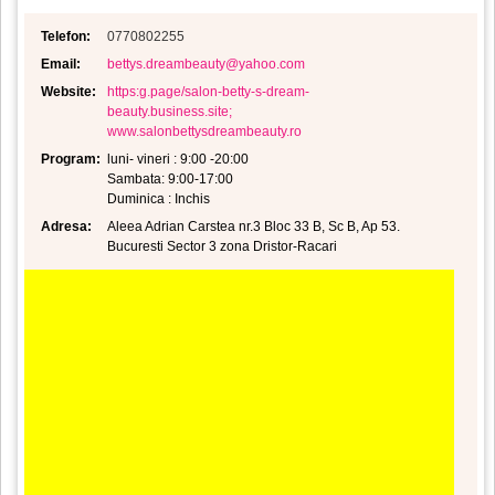
Telefon:
0770802255
Email:
bettys.dreambeauty@yahoo.com
Website:
https:g.page/salon-betty-s-dream-
beauty.business.site;
www.salonbettysdreambeauty.ro
Program:
luni- vineri : 9:00 -20:00
Sambata: 9:00-17:00
Duminica : Inchis
Adresa:
Aleea Adrian Carstea nr.3 Bloc 33 B, Sc B, Ap 53.
Bucuresti Sector 3 zona Dristor-Racari