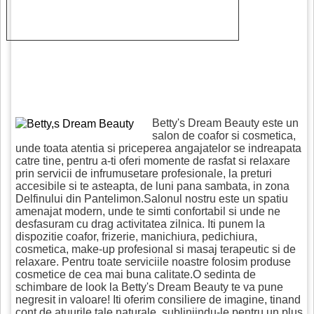
Betty's Dream Beauty este un
salon de coafor si cosmetica,
unde toata atentia si priceperea angajatelor se indreapata
catre tine, pentru a-ti oferi momente de rasfat si relaxare
prin servicii de infrumusetare profesionale, la preturi
accesibile si te asteapta, de luni pana sambata, in zona
Delfinului din Pantelimon.Salonul nostru este un spatiu
amenajat modern, unde te simti confortabil si unde ne
desfasuram cu drag activitatea zilnica. Iti punem la
dispozitie coafor, frizerie, manichiura, pedichiura,
cosmetica, make-up profesional si masaj terapeutic si de
relaxare. Pentru toate serviciile noastre folosim produse
cosmetice de cea mai buna calitate.O sedinta de
schimbare de look la Betty's Dream Beauty te va pune
negresit in valoare! Iti oferim consiliere de imagine, tinand
cont de atuurile tale naturale, subliniindu-le pentru un plus