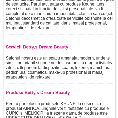
de stralucire. Parul tau, tratat cu produse Keune, tuns
corect si coafat in functie de stil si personalitate, va fi
completat de o manichiura impecabila, clasica sau cu gel.
Salonul decosmetica ofera toate serviciile obisnuite la cel
mai inalt standard de calitate, dar si masaj profesional,
terapeutic si de relaxare.
Servicii Betty,s Dream Beauty
Salonul nostru este un spatiu amenajat modern, unde te
simti confortabil si unde ne desfasuram cu drag activitatea
zilnica. Iti punem la dispozitie coafor, frizerie, manichiura,
pedichiura, cosmetica, make-up profesional si masaj
terapeutic si de relaxare.
Produse Betty,s Dream Beauty
Pentru par folosim produsele KEUNE, la cosmetica
produsel AINHOA, unghiile vor fi rasfatate cu produsele
CUPIO si MELKIOR, la friezerie gama de produse este
UPPERCUTE DELUXE si LAVISH JAIR