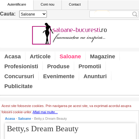
Autentificare
Cont nou
Contact
Cauta:
Acasa
Articole
Saloane
Magazine
Profesionisti
Produse
Promotii
Concursuri
Evenimente
Anunturi
Publicitate
Acest site foloseste cookies. Prin navigarea pe acest site, va exprimati acordul asupra
folosirii cookie-urilor.
Aflati mai multe...
Acasa
-
Saloane
- Betty,s Dream Beauty
Betty,s Dream Beauty