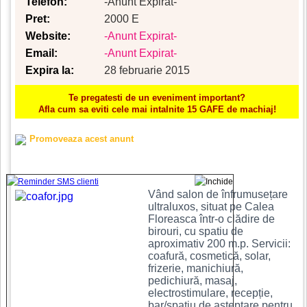
Telefon:
-Anunt Expirat-
Pret:
2000 E
Website:
-Anunt Expirat-
Email:
-Anunt Expirat-
Expira la:
28 februarie 2015
Te pregatesti de un eveniment important?
Afla cum sa eviti cele mai intalnite 15 GAFE de machiaj!
Promoveaza acest anunt
Vând salon de înfrumusețare
ultraluxos, situat pe Calea
Floreasca într-o clădire de
birouri, cu spatiu de
aproximativ 200 m.p. Servicii:
coafură, cosmetică, solar,
frizerie, manichiură,
pedichiură, masaj,
electrostimulare, recepție,
bar/spațiu de așteptare pentru