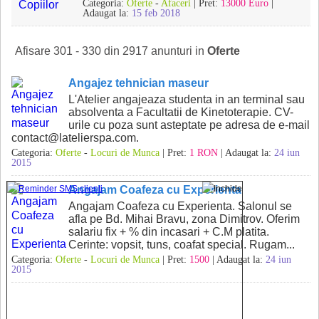
Categoria:
Oferte
-
Afaceri
| Pret:
13000 Euro
|
Adaugat la:
15 feb 2018
Afisare 301 - 330 din 2917 anunturi in
Oferte
Angajez tehnician maseur
L'Atelier angajeaza studenta in an terminal sau
absolventa a Facultatii de Kinetoterapie. CV-
urile cu poza sunt asteptate pe adresa de e-mail
contact@latelierspa.com.
Categoria:
Oferte
-
Locuri de Munca
| Pret:
1 RON
| Adaugat la:
24 iun
2015
Angajam Coafeza cu Experienta
Angajam Coafeza cu Experienta. Salonul se
afla pe Bd. Mihai Bravu, zona Dimitrov. Oferim
salariu fix + % din incasari + C.M platita.
Cerinte: vopsit, tuns, coafat special. Rugam...
Categoria:
Oferte
-
Locuri de Munca
| Pret:
1500
| Adaugat la:
24 iun
2015