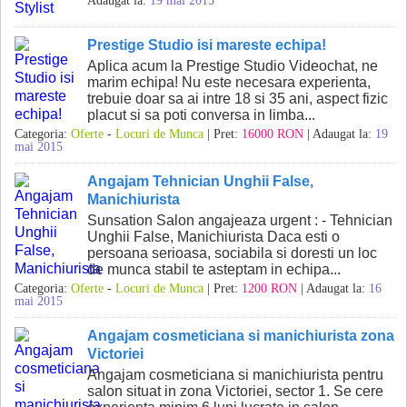
Adaugat la:
19 mai 2015
Prestige Studio isi mareste echipa!
Aplica acum la Prestige Studio Videochat, ne
marim echipa! Nu este necesara experienta,
trebuie doar sa ai intre 18 si 35 ani, aspect fizic
placut si sa poti conversa in limba...
Categoria:
Oferte
-
Locuri de Munca
| Pret:
16000 RON
| Adaugat la:
19
mai 2015
Angajam Tehnician Unghii False,
Manichiurista
Sunsation Salon angajeaza urgent : - Tehnician
Unghii False, Manichiurista Daca esti o
persoana serioasa, sociabila si doresti un loc
de munca stabil te asteptam in echipa...
Categoria:
Oferte
-
Locuri de Munca
| Pret:
1200 RON
| Adaugat la:
16
mai 2015
Angajam cosmeticiana si manichiurista zona
Victoriei
Angajam cosmeticiana si manichiurista pentru
salon situat in zona Victoriei, sector 1. Se cere