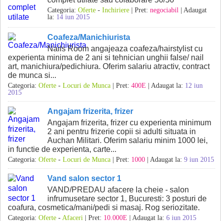
Categoria:
Oferte
-
Inchiriere
| Pret:
negociabil
| Adaugat
la:
14 iun 2015
Coafeza/Manichiurista
Nails Room angajeaza coafeza/hairstylist cu
experienta minima de 2 ani si tehnician unghii false/ nail
art, manichiura/pedichiura. Oferim salariu atractiv, contract
de munca si...
Categoria:
Oferte
-
Locuri de Munca
| Pret:
400E
| Adaugat la:
12 iun
2015
Angajam frizerita, frizer
Angajam frizerita, frizer cu experienta minimum
2 ani pentru frizerie copii si adulti situata in
Auchan Militari. Oferim salariu minim 1000 lei,
in functie de experienta, carte...
Categoria:
Oferte
-
Locuri de Munca
| Pret:
1000
| Adaugat la:
9 iun 2015
Vand salon sector 1
VAND/PREDAU afacere la cheie - salon
infrumusetare sector 1, Bucuresti: 3 posturi de
coafura, cosmetica/mani/pedi si masaj. Rog seriozitate.
Categoria:
Oferte
-
Afaceri
| Pret:
10.000E
| Adaugat la:
6 iun 2015