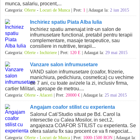
munca, salariu, procent,...
Categoria:
Oferte
-
Locuri de Munca
| Pret:
1
| Adaugat la:
2 iun 2015
Inchiriez spatiu Piata Alba Iulia
Inchiriez spatiu amenajat intr-un salon de
infrumusetare functional, pretabil pentru terapii
complementare, masaje terapeutice, sau
consiliere in nutritive, terapii...
Categoria:
Oferte
-
Inchiriere
| Pret:
120 E
| Adaugat la:
29 mai 2015
Vanzare salon infrumusetare
VAND salon infrumusetare (coafor, frizerie,
manichiura, pedichiura, cosmetica) cu vechime
de 7 ani, cu toate avizele la zi, inclusiv firma,
cartier Militari, aproape de metrou....
Categoria:
Oferte
-
Afaceri
| Pret:
20000 €
| Adaugat la:
25 mai 2015
Angajam coafor stilist cu experienta
Salonul Cati'Studio situat pe Bd. Carol la
intersectie cu Calea Mosilor, in sect.2,
angajeaza COAFOR STILIST cu experienta. Se
ofera salariu fix sau procent ce va fi negociat...
Categoria:
Oferte
-
Locuri de Munca
| Pret:
1000-1500 RON
| Adaugat la: