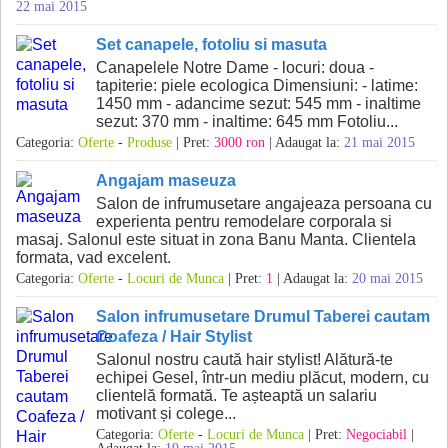
22 mai 2015
Set canapele, fotoliu si masuta
Canapelele Notre Dame - locuri: doua -
tapiterie: piele ecologica Dimensiuni: - latime:
1450 mm - adancime sezut: 545 mm - inaltime
sezut: 370 mm - inaltime: 645 mm Fotoliu...
Categoria:
Oferte
-
Produse
| Pret:
3000 ron
| Adaugat la:
21 mai 2015
Angajam maseuza
Salon de infrumusetare angajeaza persoana cu
experienta pentru remodelare corporala si
masaj. Salonul este situat in zona Banu Manta. Clientela
formata, vad excelent.
Categoria:
Oferte
-
Locuri de Munca
| Pret:
1
| Adaugat la:
20 mai 2015
Salon infrumusetare Drumul Taberei cautam
Coafeza / Hair Stylist
Salonul nostru caută hair stylist! Alătură-te
echipei Gesel, într-un mediu plăcut, modern, cu
clientelă formată. Te așteaptă un salariu
motivant și colege...
Categoria:
Oferte
-
Locuri de Munca
| Pret:
Negociabil
|