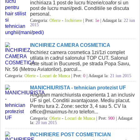
inchiriaza 1 post de lucru frizerie/coafor si un
post de lucru mani/pedi. Conditiile se discuta
personal.
Categoria:
Oferte
-
Inchiriere
| Pret:
1e
| Adaugat la:
22 iun
2015
INCHIRIEZ CAMERA COSMETICA
Inchiriez camera cosmetica 1zi/1zi complet
utilata in cadrul salonului TOP CUT. Salonul
este situat in Bucuresti, pe strada Popa Savu,
Nr. 56 (Metrou Aviatorilor), parcul...
Categoria:
Oferte
-
Locuri de Munca
| Pret:
0
| Adaugat la:
21 iun 2015
MANICHIURISTA - tehnician protezist UF
Angajam manichiurista experienta 1 an inclusiv
UF si gel. Conditii avantajoase. Mediu placut.
Pentru tura 2. Zone: sector 3, 4 sau 5. CV la
office@maximus-hr.ro telefon...
Categoria:
Oferte
-
Locuri de Munca
| Pret:
900
| Adaugat
la:
20 iun 2015
INCHIRIERE POST COSMETICIAN