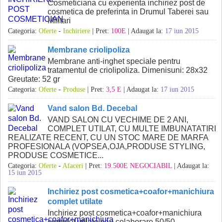
Cosmeticiana cu experienta inchiriez post de
cosmetica de preferinta in Drumul Taberei sau
Militari
Categoria:
Oferte
-
Inchiriere
| Pret:
100E
| Adaugat la:
17 iun 2015
Membrane criolipoliza
Membrane anti-inghet speciale pentru
tratamentul de criolipoliza. Dimenisuni: 28x32
Greutate: 52 gr
Categoria:
Oferte
-
Produse
| Pret:
3,5 E
| Adaugat la:
17 iun 2015
Vand salon Bd. Decebal
VAND SALON CU VECHIME DE 2 ANI,
COMPLET UTILAT, CU MULTE IMBUNATATIRI
REALIZATE RECENT, CU UN STOC MARE DE MARFA
PROFESIONALA (VOPSEA,OJA,PRODUSE STYLING,
PRODUSE COSMETICE...
Categoria:
Oferte
-
Afaceri
| Pret:
19.500E NEGOCIABIL
| Adaugat la:
15 iun 2015
Inchiriez post cosmetica+coafor+manichiura
complet utilate
Inchiriez post cosmetica+coafor+manichiura
complet utilate sau colaborare 50/50