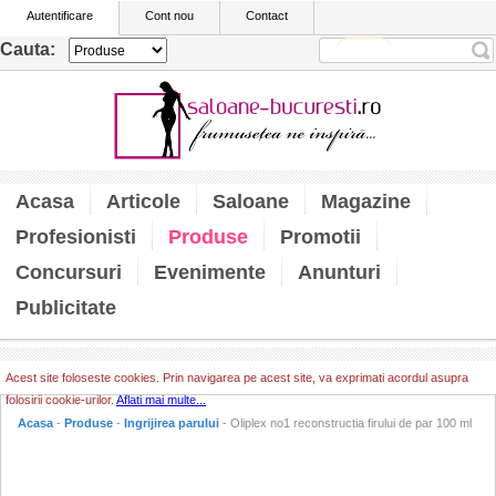
Autentificare
Cont nou
Contact
Cauta:
Acasa
Articole
Saloane
Magazine
Profesionisti
Produse
Promotii
Concursuri
Evenimente
Anunturi
Publicitate
Acest site foloseste cookies. Prin navigarea pe acest site, va exprimati acordul asupra
folosirii cookie-urilor.
Aflati mai multe...
Acasa
-
Produse
-
Ingrijirea parului
- Oliplex no1 reconstructia firului de par 100 ml