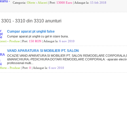
Categoria:
Oferte
-
Afaceri
| Pret:
13000 Euro
| Adaugat la:
15 feb 2018
e 3301 - 3310 din 3310 anunturi
Cumpar aparat pt unghii false
Cumpar aparat pt unghii cu gel in stare buna.
ereri
-
Produse
| Pret:
150 RON
| Adaugat la:
6 nov 2010
VAND APARATURA SI MOBILIER PT. SALON
OCAZIE:VAND APARATURA SI MOBILIER PT. SALON REMODELARE CORPORALA
&MANICHIURA;-PEDICHIURA DOTARI REMODELARE CORPORALA: -aparate electros
professional multi...
ferte
-
Produse
| Pret:
0
| Adaugat la:
6 nov 2010