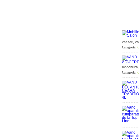
vassari, vo
Categoria:
O
manchiura,p
Categoria:
O