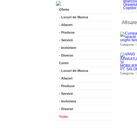
Oferte
- Locuri de Munca
Afisar
- Afaceri
- Produse
- Servicii
Categoria:
C
- Inchiriere
- Diverse
Cereri
- Locuri de Munca
Categoria:
O
- Afaceri
- Produse
- Servicii
- Inchiriere
- Diverse
Toate