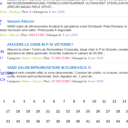
MICRODERMABRAZIUNE) TERMOCUVERTA APARAT ULTRASUNET STERILIZATO
2PATURI MASAJ PIELE 1POST...
ferte
-
Produse
| Pret:
0
| Adaugat la:
6 nov 2010
Vanzare Afacere
VAND salon de infrumusetare localizat in apropierea zonei Dorobanti- Piata Romana, in 
 dotari necesare unui salon. Pretul poate fi negociabil.
ferte
-
Afaceri
| Pret:
4400 EURO
| Adaugat la:
6 nov 2010
AFACERE LA CHEIE IN P-TA VICTORIEI !
Afacere la cheie ! Centru de Remodelare Corporala, situat chiar in P-ta Victoriei, complet
aparatura de ultima generatie, investitie realizata in valoare de 50.000...
Categoria:
Oferte
-
Afaceri
| Pret:
25.000 EURO
| Adaugat la:
6 nov 2010
VAND SALON INFRUMUSETARE IN FLOREASCA !!!
Salonul este complet utilat, in zona ultracentrala ! 2 posturi de coafor, cu scaune, ucenic
scafa, inclusiv perii profesionale, feon, bigudiuri etc. 1 post de...
Categoria:
Oferte
-
Afaceri
| Pret:
10.500 EURO
| Adaugat la:
6 nov 2010
1
2
3
4
5
6
7
8
9
10
11
12
13
17
18
19
20
21
22
23
24
25
26
27
28
2
33
34
35
36
37
38
39
40
41
42
43
44
4