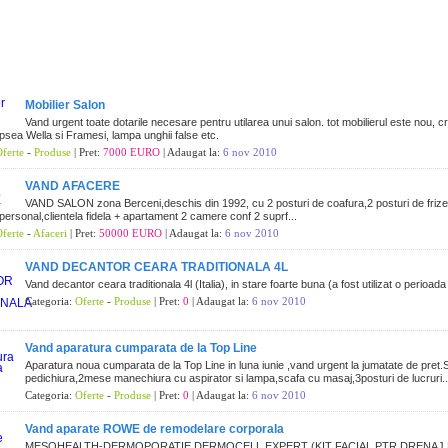
Mobilier Salon
Vand urgent toate dotarile necesare pentru utilarea unui salon. tot mobilierul este nou,
psea Wella si Framesi, lampa unghii false etc.
ferte
-
Produse
| Pret:
7000 EURO
| Adaugat la:
6 nov 2010
VAND AFACERE
VAND SALON zona Berceni,deschis din 1992, cu 2 posturi de coafura,2 posturi de frizer
ersonal,clientela fidela + apartament 2 camere conf 2 suprf...
ferte
-
Afaceri
| Pret:
50000 EURO
| Adaugat la:
6 nov 2010
VAND DECANTOR CEARA TRADITIONALA 4L
Vand decantor ceara traditionala 4l (Italia), in stare foarte buna (a fost utilizat o perioada
Categoria:
Oferte
-
Produse
| Pret:
0
| Adaugat la:
6 nov 2010
Vand aparatura cumparata de la Top Line
Aparatura noua cumparata de la Top Line in luna iunie ,vand urgent la jumatate de pret.
pedichiura,2mese manechiura cu aspirator si lampa,scafa cu masaj,3posturi de lucruri..
Categoria:
Oferte
-
Produse
| Pret:
0
| Adaugat la:
6 nov 2010
Vand aparate ROWE de remodelare corporala
MESOHEALTH-DERMOPORATIE DERMOCELL EXPERT (KIT FACIAL PTR DRENAJ L