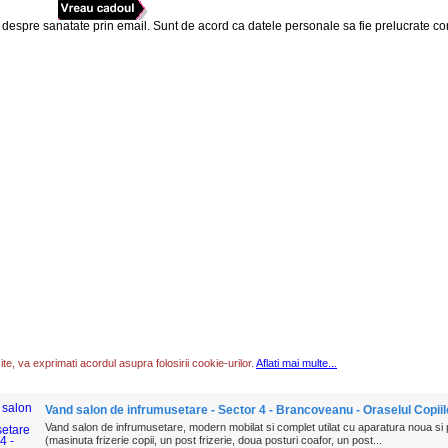
 despre sanatate prin email. Sunt de acord ca datele personale sa fie prelucrate c
te, va exprimati acordul asupra folosirii cookie-urilor.
Aflati mai multe...
Vand salon de infrumusetare - Sector 4 - Brancoveanu - Oraselul Copiil
Vand salon de infrumusetare, modern mobilat si complet utilat cu aparatura noua si 
(masinuta frizerie copii, un post frizerie, doua posturi coafor, un post...