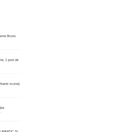
 creme Bruno
ie, 1 post de
 foarte scurta).
Spa
.
IMFATIC SI