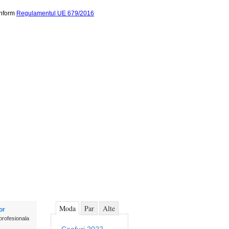
onform
Regulamentul UE 679/2016
Moda
Par
Alte
or
profesionala