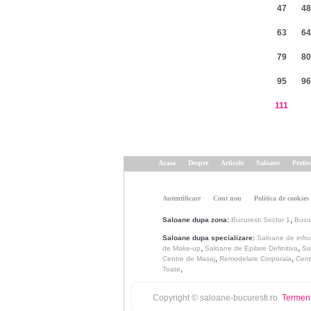
47
48
63
64
79
80
95
96
111
Acasa
Despre
Articole
Saloane
Profes
Autentificare
Cont nou
Politica de cookies
,
Saloane dupa zona:
Bucuresti Sector 1
Bucur
Saloane dupa specializare:
Saloane de infr
,
,
de Make-up
Saloane de Epilare Definitiva
Sa
,
,
Centre de Masaj
Remodelare Corporala
Cent
,
Toate
Copyright © saloane-bucuresti.ro
Termeni 