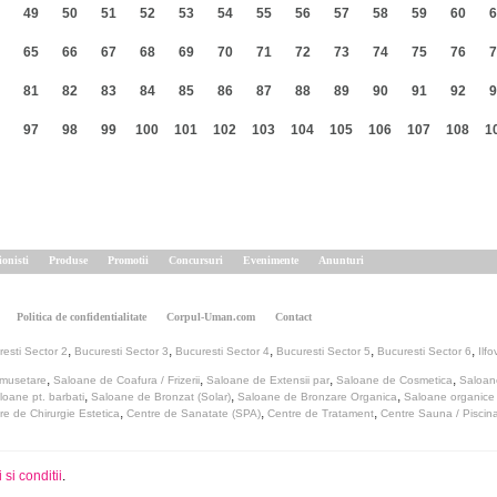
49
50
51
52
53
54
55
56
57
58
59
60
6
65
66
67
68
69
70
71
72
73
74
75
76
7
81
82
83
84
85
86
87
88
89
90
91
92
9
97
98
99
100
101
102
103
104
105
106
107
108
1
ionisti
Produse
Promotii
Concursuri
Evenimente
Anunturi
Politica de confidentialitate
Corpul-Uman.com
Contact
,
,
,
,
,
esti Sector 2
Bucuresti Sector 3
Bucuresti Sector 4
Bucuresti Sector 5
Bucuresti Sector 6
Ilfo
,
,
,
,
umusetare
Saloane de Coafura / Frizerii
Saloane de Extensii par
Saloane de Cosmetica
Saloan
,
,
,
loane pt. barbati
Saloane de Bronzat (Solar)
Saloane de Bronzare Organica
Saloane organice
,
,
,
re de Chirurgie Estetica
Centre de Sanatate (SPA)
Centre de Tratament
Centre Sauna / Piscin
si conditii
.