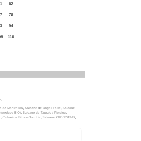
1
62
7
78
3
94
09
110
,
v
,
,
e de Manichiura
Saloane de Unghii False
Saloane
,
,
 (produse BIO)
Saloane de Tatuaje / Piercing
,
,
,
a
Cluburi de Fitness/Aerobic
Saloane XBODY/EMS