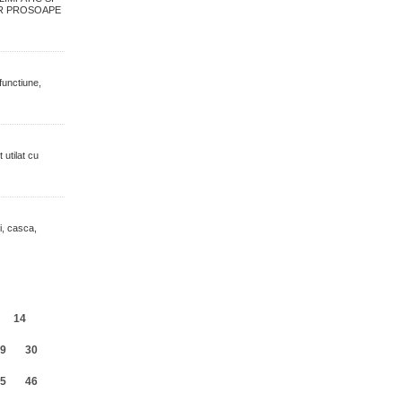
R PROSOAPE
functiune,
 utilat cu
i, casca,
14
9
30
5
46