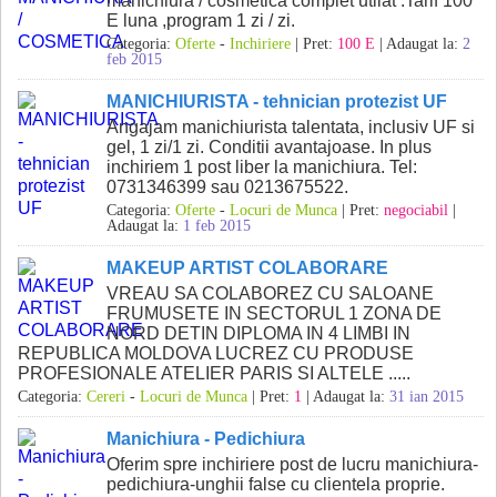
manichiura / cosmetica complet utilat .Tarif 100
E luna ,program 1 zi / zi.
Categoria:
Oferte
-
Inchiriere
| Pret:
100 E
| Adaugat la:
2
feb 2015
MANICHIURISTA - tehnician protezist UF
Angajam manichiurista talentata, inclusiv UF si
gel, 1 zi/1 zi. Conditii avantajoase. In plus
inchiriem 1 post liber la manichiura. Tel:
0731346399 sau 0213675522.
Categoria:
Oferte
-
Locuri de Munca
| Pret:
negociabil
|
Adaugat la:
1 feb 2015
MAKEUP ARTIST COLABORARE
VREAU SA COLABOREZ CU SALOANE
FRUMUSETE IN SECTORUL 1 ZONA DE
NORD DETIN DIPLOMA IN 4 LIMBI IN
REPUBLICA MOLDOVA LUCREZ CU PRODUSE
PROFESIONALE ATELIER PARIS SI ALTELE .....
Categoria:
Cereri
-
Locuri de Munca
| Pret:
1
| Adaugat la:
31 ian 2015
Manichiura - Pedichiura
Oferim spre inchiriere post de lucru manichiura-
pedichiura-unghii false cu clientela proprie.