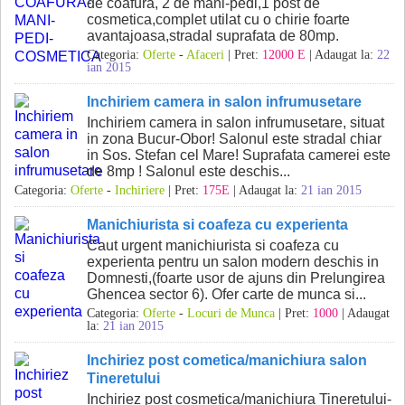
de coafura, 2 de mani-pedi,1 post de
cosmetica,complet utilat cu o chirie foarte
avantajoasa,stradal suprafata de 80mp.
Categoria:
Oferte
-
Afaceri
| Pret:
12000 E
| Adaugat la:
22
ian 2015
Inchiriem camera in salon infrumusetare
Inchiriem camera in salon infrumusetare, situat
in zona Bucur-Obor! Salonul este stradal chiar
in Sos. Stefan cel Mare! Suprafata camerei este
de 8mp ! Salonul este deschis...
Categoria:
Oferte
-
Inchiriere
| Pret:
175E
| Adaugat la:
21 ian 2015
Manichiurista si coafeza cu experienta
Caut urgent manichiurista si coafeza cu
experienta pentru un salon modern deschis in
Domnesti,(foarte usor de ajuns din Prelungirea
Ghencea sector 6). Ofer carte de munca si...
Categoria:
Oferte
-
Locuri de Munca
| Pret:
1000
| Adaugat
la:
21 ian 2015
Inchiriez post cometica/manichiura salon
Tineretului
Inchiriez post cosmetica/manichiura Tineretului-