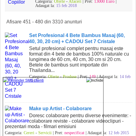
Categoria:
Oferte
-
Afaceri
| Pret:
13000 Euro
|
Adaugat la:
15 feb 2018
Afisare 451 - 480 din 3310 anunturi
Set Profesional 4 Bete Bambus Masaj (60,
40, 30, 20 cm) + CADOU Set 7 Cristale
Setul profesional complet pentru masaj este
format din 4 bete de bambus 100% naturale cu
lungimea de 60 cm, 40 cm, 30 cm si 20 cm.
Betele de bambus sunt importate din
Thailanda...
Categoria:
Oferte
-
Produse
| Pret:
149
| Adaugat la:
14 feb
2015
Make up Artist - Colaborare
Doresc colaborare pentru diverse evenimente: -
colaborare reviste - colaborare videoclipuri -
prezentari moda - filmari emisiuni
Categoria:
Cereri
-
Servicii
| Pret:
nespecificat
| Adaugat la:
12 feb 2015