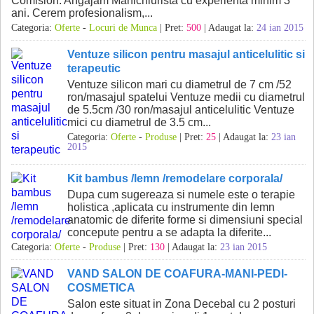
Comision. Angajam Manichiurista cu experienta minim 3
ani. Cerem profesionalism,...
Categoria:
Oferte
-
Locuri de Munca
| Pret:
500
| Adaugat la:
24 ian 2015
Ventuze silicon pentru masajul anticelulitic si
terapeutic
Ventuze silicon mari cu diametrul de 7 cm /52
ron/masajul spatelui Ventuze medii cu diametrul
de 5.5cm /30 ron/masajul anticelulitic Ventuze
mici cu diametrul de 3.5 cm...
Categoria:
Oferte
-
Produse
| Pret:
25
| Adaugat la:
23 ian
2015
Kit bambus /lemn /remodelare corporala/
Dupa cum sugereaza si numele este o terapie
holistica ,aplicata cu instrumente din lemn
anatomic de diferite forme si dimensiuni special
concepute pentru a se adapta la diferite...
Categoria:
Oferte
-
Produse
| Pret:
130
| Adaugat la:
23 ian 2015
VAND SALON DE COAFURA-MANI-PEDI-
COSMETICA
Salon este situat in Zona Decebal cu 2 posturi