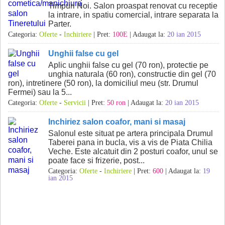
Timpuri Noi. Salon proaspat renovat cu receptie
la intrare, in spatiu comercial, intrare separata la
Parter.
Categoria:
Oferte
-
Inchiriere
| Pret:
100E
| Adaugat la:
20 ian 2015
Unghii false cu gel
Aplic unghii false cu gel (70 ron), protectie pe
unghia naturala (60 ron), constructie din gel (70
ron), intretinere (50 ron), la domiciliul meu (str. Drumul
Fermei) sau la 5...
Categoria:
Oferte
-
Servicii
| Pret:
50 ron
| Adaugat la:
20 ian 2015
Inchiriez salon coafor, mani si masaj
Salonul este situat pe artera principala Drumul
Taberei pana in bucla, vis a vis de Piata Chilia
Veche. Este alcatuit din 2 posturi coafor, unul se
poate face si frizerie, post...
Categoria:
Oferte
-
Inchiriere
| Pret:
600
| Adaugat la:
19
ian 2015