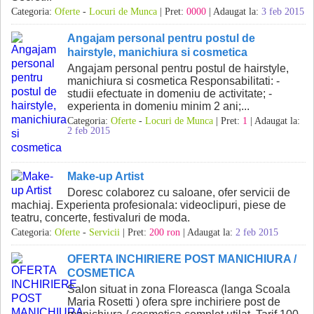
Categoria:
Oferte
-
Locuri de Munca
| Pret:
0000
| Adaugat la:
3 feb 2015
Angajam personal pentru postul de
hairstyle, manichiura si cosmetica
Angajam personal pentru postul de hairstyle,
manichiura si cosmetica Responsabilitati: -
studii efectuate in domeniu de activitate; -
experienta in domeniu minim 2 ani;...
Categoria:
Oferte
-
Locuri de Munca
| Pret:
1
| Adaugat la:
2 feb 2015
Make-up Artist
Doresc colaborez cu saloane, ofer servicii de
machiaj. Experienta profesionala: videoclipuri, piese de
teatru, concerte, festivaluri de moda.
Categoria:
Oferte
-
Servicii
| Pret:
200 ron
| Adaugat la:
2 feb 2015
OFERTA INCHIRIERE POST MANICHIURA /
COSMETICA
Salon situat in zona Floreasca (langa Scoala
Maria Rosetti ) ofera spre inchiriere post de