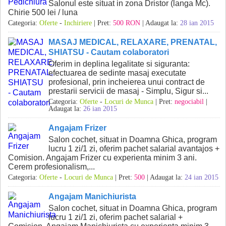
Salonul este situat in zona Dristor (langa Mc).
Chirie 500 lei / luna
Categoria:
Oferte
-
Inchiriere
| Pret:
500 RON
| Adaugat la:
28 ian 2015
MASAJ MEDICAL, RELAXARE, PRENATAL,
SHIATSU - Cautam colaboratori
Oferim in deplina legalitate si siguranta:
efectuarea de sedinte masaj executate
profesional, prin incheierea unui contract de
prestarii servicii de masaj - Simplu, Sigur si...
Categoria:
Oferte
-
Locuri de Munca
| Pret:
negociabil
|
Adaugat la:
26 ian 2015
Angajam Frizer
Salon cochet, situat in Doamna Ghica, program
lucru 1 zi/1 zi, oferim pachet salarial avantajos +
Comision. Angajam Frizer cu experienta minim 3 ani.
Cerem profesionalism,...
Categoria:
Oferte
-
Locuri de Munca
| Pret:
500
| Adaugat la:
24 ian 2015
Angajam Manichiurista
Salon cochet, situat in Doamna Ghica, program
lucru 1 zi/1 zi, oferim pachet salarial +