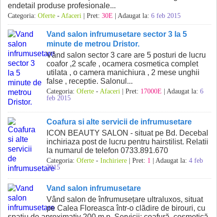
endetail produse profesionale...
Categoria:
Oferte
-
Afaceri
| Pret:
30E
| Adaugat la:
6 feb 2015
Vand salon infrumusetare sector 3 la 5
minute de metrou Dristor.
Vând salon sector 3 care are 5 posturi de lucru
coafor ,2 scafe , ocamera cosmetica complet
utilata , o camera manichiura , 2 mese unghii
false , receptie. Salonul...
Categoria:
Oferte
-
Afaceri
| Pret:
17000E
| Adaugat la:
6
feb 2015
Coafura si alte servicii de infrumusetare
ICON BEAUTY SALON - situat pe Bd. Decebal
inchiriaza post de lucru pentru hairstilist. Relatii
la numarul de telefon 0733.891.670
Categoria:
Oferte
-
Inchiriere
| Pret:
1
| Adaugat la:
4 feb
2015
Vand salon infrumusetare
Vând salon de înfrumusețare ultraluxos, situat
pe Calea Floreasca într-o clădire de birouri, cu
spatiu de aproximativ 200 m.p. Servicii: coafură, cosmetică,