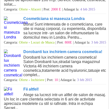
solar,...
Categoria:
Oferte
-
Afaceri
| Pret:
2000 E
| Adaugat la:
4 feb 2015
Cosmeticiana si maseuza Londra
Buna! Sunt interesata de o cosmeticiana, care
stie si masaj corporal, cu experienta, disponibila
sa lucreze intr- un salon de infrumusetare la
domiciliul meu in Londra. Pentru...
Categoria:
Oferte
-
Locuri de Munca
| Pret:
800E
| Adaugat la:
3 feb 2015
Dorobanti lux inchiriem camera cosmetica!
Dorobanti lux inchiriem camera cosmetica!
Salon Dorobanti lux,stradal langa magazinul
Victoria 46 inchiriem camera
cosmetica,tratamente acid hyaluronic,tatuaje etc
complet...
Categoria:
Oferte
-
Inchiriere
| Pret:
10
| Adaugat la:
3 feb 2015
Fii altfel!
Alege sa lucrezi intr-un altfel de salon de masaj.
Un loc in care clientela selectata in 6 ani de activitate
apreciaza modelele cu stil si rafinate. Intra in echipa
Secret...