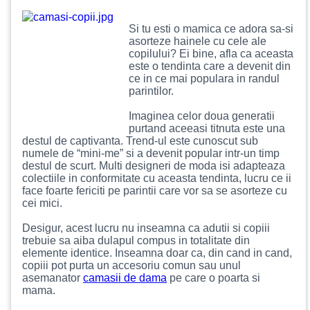
Si tu esti o mamica ce adora sa-si
asorteze hainele cu cele ale
copilului? Ei bine, afla ca aceasta
este o tendinta care a devenit din
ce in ce mai populara in randul
parintilor.
Imaginea celor doua generatii
purtand aceeasi titnuta este una
destul de captivanta. Trend-ul este cunoscut sub
numele de “mini-me” si a devenit popular intr-un timp
destul de scurt. Multi designeri de moda isi adapteaza
colectiile in conformitate cu aceasta tendinta, lucru ce ii
face foarte fericiti pe parintii care vor sa se asorteze cu
cei mici.
Desigur, acest lucru nu inseamna ca adutii si copiii
trebuie sa aiba dulapul compus in totalitate din
elemente identice. Inseamna doar ca, din cand in cand,
copiii pot purta un accesoriu comun sau unul
asemanator
camasii de dama
pe care o poarta si
mama.