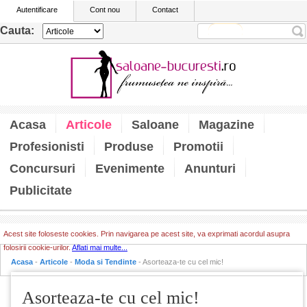
Autentificare
Cont nou
Contact
Cauta:
Acasa
Articole
Saloane
Magazine
Profesionisti
Produse
Promotii
Concursuri
Evenimente
Anunturi
Publicitate
Acest site foloseste cookies. Prin navigarea pe acest site, va exprimati acordul asupra
folosirii cookie-urilor.
Aflati mai multe...
Acasa
-
Articole
-
Moda si Tendinte
- Asorteaza-te cu cel mic!
Asorteaza-te cu cel mic!