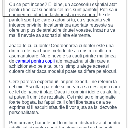
Cu ce poti incepe? Ei bine, un accesoriu esential atat
pentru tine cat si pentru cel mic sunt pantofii. Poti sa ii
cumperi micului tau fashionist aceeasi pereche de
pantofi sport pe care o adori si tu, cu siguranta veti
intoarce privirile. Incaltamintea asortata reuseste sa
ofere un plus de stralucire tinutei voastre, incat nu va
mai fi nevoie sa asortati si alte elemente.
Joaca-te cu culorile! Coordonarea culorilor este una
dintre cele mai bune metode de a construi outfit-uri
asemanatoare. Nu e nevoie sa cauti printre multimea
de
camasi pentru copii
ale magazinului din care ai
achizitionat-o pe a ta, pur si simplu alege aceeasi
culoare chiar daca modelul poate sa difere pe alocuri.
Cere parerea expertului! Iar prin expert... ne referim la
cel mic. Asculta-i parerile si incearca sa descoperi cam
ce fel de haine ii plac. Daca iti combini ideile cu ale lui,
ai putea fi uimit de rezultate. Cei mici au o imaginatie
foarte bogata, iar faptul ca ii oferi libertatea de a se
exprima si ii asculti sfaturile ii vor ajuta sa isi dezvolte
personalitatea.
Prin urmare, hainele pot fi un lucru distractiv atat pentru
adulti cat si pentru copii. Iar atunci cand va bucurati