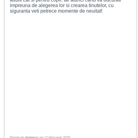
impreuna de alegerea lor si crearea tinutelor, cu
siguranta veti petrece momente de neuitat!
Postat de
danianuc
pe 12 februarie 2020