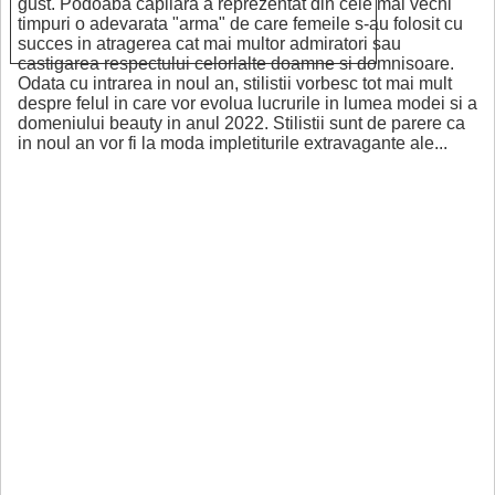
gust. Podoaba capilara a reprezentat din cele mai vechi
timpuri o adevarata "arma" de care femeile s-au folosit cu
succes in atragerea cat mai multor admiratori sau
castigarea respectului celorlalte doamne si domnisoare.
Odata cu intrarea in noul an, stilistii vorbesc tot mai mult
despre felul in care vor evolua lucrurile in lumea modei si a
domeniului beauty in anul 2022. Stilistii sunt de parere ca
in noul an vor fi la moda impletiturile extravagante ale...