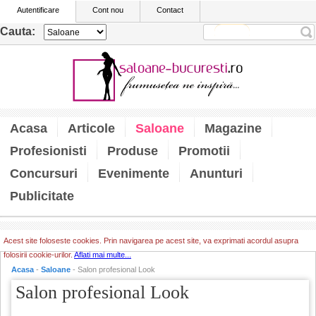
Autentificare
Cont nou
Contact
Cauta:
Acasa
Articole
Saloane
Magazine
Profesionisti
Produse
Promotii
Concursuri
Evenimente
Anunturi
Publicitate
Acest site foloseste cookies. Prin navigarea pe acest site, va exprimati acordul asupra
folosirii cookie-urilor.
Aflati mai multe...
Acasa
-
Saloane
- Salon profesional Look
Salon profesional Look