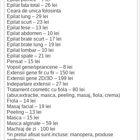
Epilat fata total – 26 lei
Ceara de unica folosinta
Epilat lung – 29 lei
Epilat scurt – 23 lei
Epilat fese – 13 lei
Epilat abdomen – 10 lei
Epilat brate scurt – 17 lei
Epilat brate lung – 19 lei
Epilat lombar – 10 lei
Epilat spate – 21 lei
Pensat – 15 lei
Vopsit gene/sprancene – 8 lei
Extensii gene fir cu fir – 150 lei
Extensii gene 2D/3D – 199 lei
Indepartare extensii – 27 lei
Tratament cosmetic cu fiola – 80 lei
(abur,extractie, masca, peeling, masaj, fiola, crema)
Fiola – 14 lei
Masaj facial – 19 lei
Peeling – 13 lei
Masca – 15 lei
Masca alginate – 59 lei
Machiaj de zi - 100 lei
*in pretul afisat sunt incluse: manopera, produse