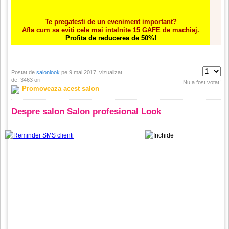
Te pregatesti de un eveniment important?
Afla cum sa eviti cele mai intalnite 15 GAFE de machiaj.
Profita de reducerea de 50%!
Postat de
salonlook
pe 9 mai 2017, vizualizat
de: 3463 ori
Nu a fost votat!
Promoveaza acest salon
Despre salon Salon profesional Look