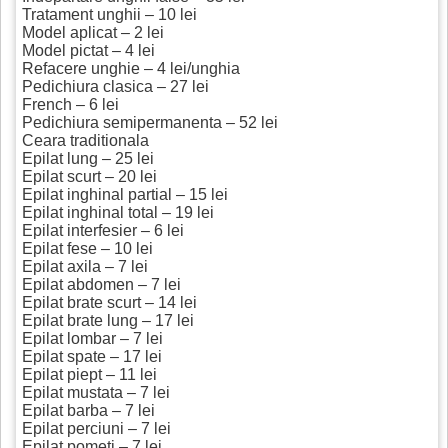
Tratament unghii – 10 lei
Model aplicat – 2 lei
Model pictat – 4 lei
Refacere unghie – 4 lei/unghia
Pedichiura clasica – 27 lei
French – 6 lei
Pedichiura semipermanenta – 52 lei
Ceara traditionala
Epilat lung – 25 lei
Epilat scurt – 20 lei
Epilat inghinal partial – 15 lei
Epilat inghinal total – 19 lei
Epilat interfesier – 6 lei
Epilat fese – 10 lei
Epilat axila – 7 lei
Epilat abdomen – 7 lei
Epilat brate scurt – 14 lei
Epilat brate lung – 17 lei
Epilat lombar – 7 lei
Epilat spate – 17 lei
Epilat piept – 11 lei
Epilat mustata – 7 lei
Epilat barba – 7 lei
Epilat perciuni – 7 lei
Epilat pometi – 7 lei