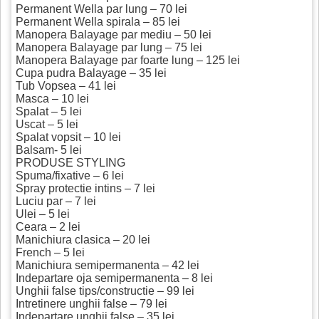
Permanent Wella par lung – 70 lei
Permanent Wella spirala – 85 lei
Manopera Balayage par mediu – 50 lei
Manopera Balayage par lung – 75 lei
Manopera Balayage par foarte lung – 125 lei
Cupa pudra Balayage – 35 lei
Tub Vopsea – 41 lei
Masca – 10 lei
Spalat – 5 lei
Uscat – 5 lei
Spalat vopsit – 10 lei
Balsam- 5 lei
PRODUSE STYLING
Spuma/fixative – 6 lei
Spray protectie intins – 7 lei
Luciu par – 7 lei
Ulei – 5 lei
Ceara – 2 lei
Manichiura clasica – 20 lei
French – 5 lei
Manichiura semipermanenta – 42 lei
Indepartare oja semipermanenta – 8 lei
Unghii false tips/constructie – 99 lei
Intretinere unghii false – 79 lei
Indepartare unghii false – 35 lei