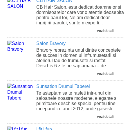
CB HAIR SALON
CB Hair Salon, este dedicat doamnelor si
domnisoarelor care vor o atentie deosebita
pentru parul lor, Ne am dedicat doar
ingrijirii parului, suntem experti...
vezi detalii
Salon Bravory
Bravory reprezinta unul dintre conceptele
de succes in domeniul infrumusetarii si
atelierul tau de frumusete si rasfat.
Deschis 6 zile pe saptamana – de...
vezi detalii
Sunsation Drumul Taberei
Te asteptam sa te rasfeti intr-unul din
saloanele noastre moderne, elegante si
primitoare deschise special pentru tine
incepand cu anul 2012, unde gasesti...
vezi detalii
I fit I fun