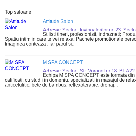
Top saloane
Attitude Salon
Adresa:
Sector , Invingatorilor nr. 23, Secto
Stilisti tineri, profesionisti, indrazneti; Pro
Spatiu intim in care te vei relaxa; Pachete promotionale perso
Imaginea conteaza , iar parul si...
M SPA CONCEPT
Adresa:
Sector , Str. Voronet nr 18, Bl. A22,
Echipa M SPA CONCEPT este formata din t
interfon 2
calificati, cu studii in domeniu, specializati in masajul de rela
anticelulitic, bete de bambus, reflexoterapie, drenaj...