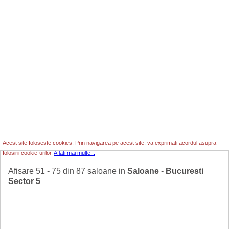
Acest site foloseste cookies. Prin navigarea pe acest site, va exprimati acordul asupra
folosirii cookie-urilor.
Aflati mai multe...
Afisare 51 - 75 din 87 saloane in
Saloane
-
Bucuresti
Sector 5