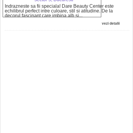
Indrazneste sa fii speciala! Dare Beauty Center este
echilibrul perfect intre culoare, stil si atitudine. De la
decorul fascinant care imbina alb si...
vezi detalii