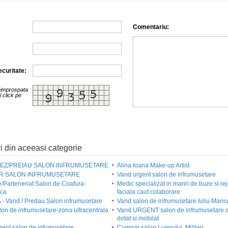
Comentariu:
curitate:
eimprospata
i click pe
i din aceeasi categorie
IEZ/PREIAU SALON INFRUMUSETARE
Alina Ioana Make-up Artist
R SALON INFRUMUSETARE
Vand urgent salon de infrumusetare
e/Parteneriat Salon de Coafura-
Medic specializat in mariri de buze si r
ica
faciala caut colaborare
- Vand / Predau Salon infrumusetare
Vand salon de infrumusetare Iuliu Mani
on de infrumusetare-zona ultracentrala
Vand URGENT salon de infrumusetare 
dotat si mobilat
gent salon de infumusetare
Cumpar salon Lujerului, Militari