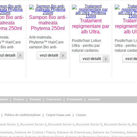
n Bio anti-
Sampon Bio anti-
Tratament
Trata
atreata
matreata
repigmentare par
repigment
ema 250ml
Phytema 250ml
alb Ultra,
alb Ul
reata.
Anti-matreata.
Positiv'hair Lotion
Positiv'hair L
a™ HairCare
Phytema™ HairCare
Ultra - pentru par
Ultra - pentru
Bio anti-
sampon Bio anti-
natural castaniu
natural casta
a ce combina
matreata ce combina
zi detalii
vezi detalii
mediu spre inchis.
mediu spre in
A pentru a
Zinc PCA pentru a
vezi detalii
vezi de
Positiv'hair din
Positiv'hair d
eficient
combate eficient
laboratoarele de
laboratoarel
mea si
mancarimea si
cercetare Phytema™
cercetare P
le capilare.
tulburarile capilare.
reprezinta un
reprezinta un
 asiatica
Centella asiatica
tratament naturist de
tratament nat
 scalpul...
calmeaza scalpul...
refacere a...
refacere a...
ionisti
Produse
Promotii
Concursuri
Evenimente
Anunturi
Politica de confidentialitate
Corpul-Uman.com
Contact
,
,
,
,
,
esti Sector 2
Bucuresti Sector 3
Bucuresti Sector 4
Bucuresti Sector 5
Bucuresti Sector 6
Ilfo
,
,
,
,
umusetare
Saloane de Coafura / Frizerii
Saloane de Extensii par
Saloane de Cosmetica
Saloan
,
,
,
loane pt. barbati
Saloane de Bronzat (Solar)
Saloane de Bronzare Organica
Saloane organice