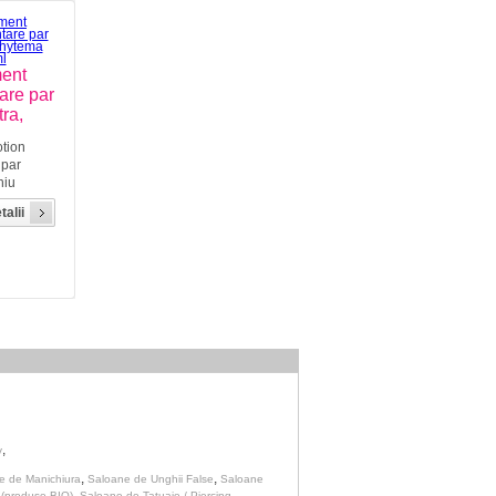
ment
are par
tra,
otion
 par
niu
chis.
talii
in
e de
hytema™
urist de
,
v
,
,
e de Manichiura
Saloane de Unghii False
Saloane
,
,
 (produse BIO)
Saloane de Tatuaje / Piercing