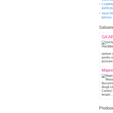
CUMPA
INFRUM
Vand 50%
tehnice
Saloan
GA'AR
epilare 
pentru o
picioare
Majes
lângă Un
Centrul 
terapii...
Produs