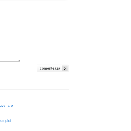
comenteaza
ejuvenare
u
complet