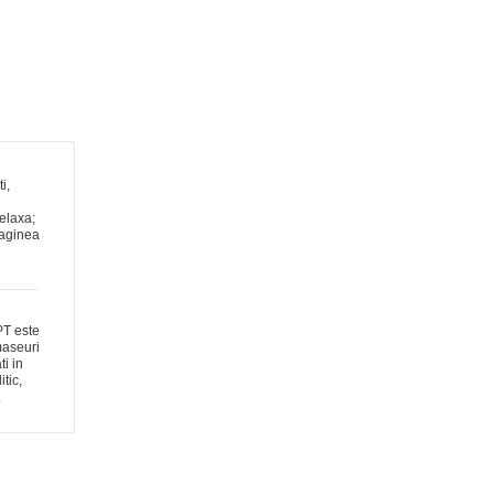
ti,
relaxa;
maginea
T este
maseuri
ti in
tic,
.