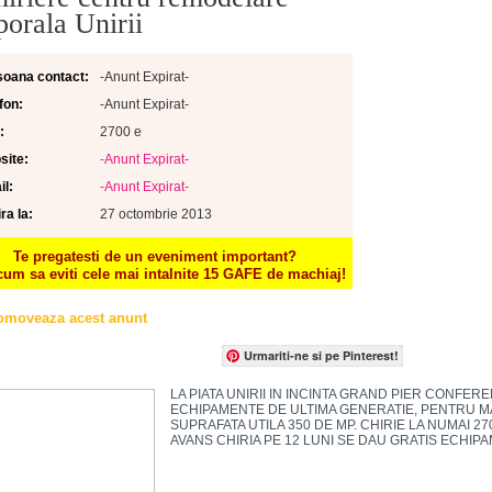
porala Unirii
soana contact:
-Anunt Expirat-
fon:
-Anunt Expirat-
:
2700 e
site:
-Anunt Expirat-
l:
-Anunt Expirat-
ra la:
27 octombrie 2013
Te pregatesti de un eveniment important?
cum sa eviti cele mai intalnite 15 GAFE de machiaj!
omoveaza acest anunt
Urmariti-ne si pe Pinterest!
LA PIATA UNIRII IN INCINTA GRAND PIER CONFERE
ECHIPAMENTE DE ULTIMA GENERATIE, PENTRU MA
SUPRAFATA UTILA 350 DE MP. CHIRIE LA NUMAI 2
AVANS CHIRIA PE 12 LUNI SE DAU GRATIS ECHIP