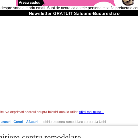
 despre sanatate prin email. Sunt de acord ca datele personale sa fie prelucrate c
te, va exprimati acordul asupra folosirii cookie-urilor.
Aflati mai multe...
unturi
-
Cereri
-
Afaceri
- Inchiriere centru remodelare corporala Unirii
hiriere centru remodelare