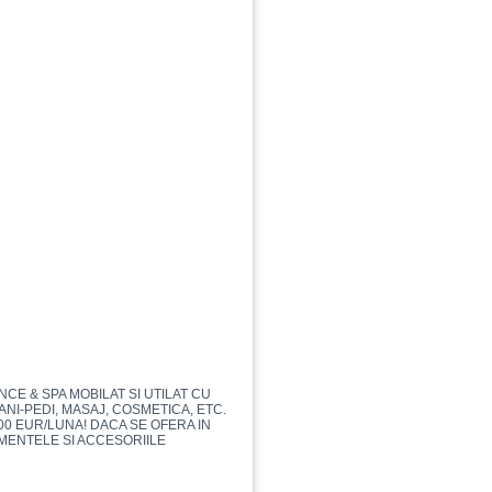
NCE & SPA MOBILAT SI UTILAT CU
NI-PEDI, MASAJ, COSMETICA, ETC.
700 EUR/LUNA! DACA SE OFERA IN
AMENTELE SI ACCESORIILE