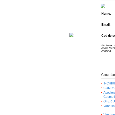
Nume:
Email:
Cod de se
Pentru a r
codul facet
imagine.
Anuntur
INCHIR
CUMPA
Asocier
Cosmet
OFERTA 
Vand sal
Vand ur