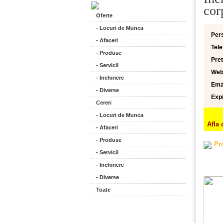
cor
Oferte
- Locuri de Munca
Per
- Afaceri
Tele
- Produse
Pret
- Servicii
Web
- Inchiriere
Emai
- Diverse
Expi
Cereri
- Locuri de Munca
Afla 
- Afaceri
- Produse
Pr
- Servicii
- Inchiriere
- Diverse
Toate