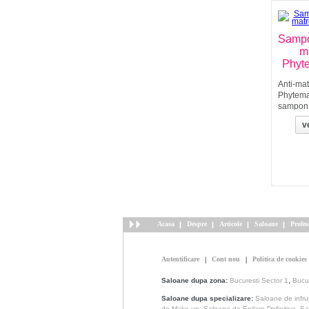
Sampo
m
Phyt
Anti-mat
Phytem
sampon 
matreat
ve
Zinc PC
combate 
mancari
tulburari
Centella
calmeaza
Acasa
Despre
Articole
Saloane
Profes
Autentificare
Cont nou
Politica de cookies
,
Saloane dupa zona:
Bucuresti Sector 1
Bucur
Saloane dupa specializare:
Saloane de infr
,
,
de Make-up
Saloane de Epilare Definitiva
Sa