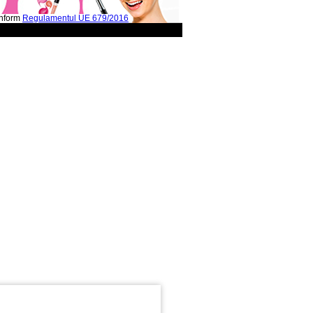
onform
Regulamentul UE 679/2016