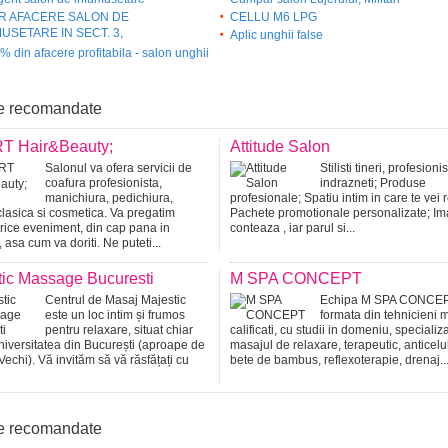
R AFACERE SALON DE
CELLU M6 LPG
USETARE IN SECT. 3,
Aplic unghii false
 din afacere profitabila - salon unghii
e recomandate
T Hair&Beauty;
Attitude Salon
Salonul va ofera servicii de
Stilisti tineri, profesionis
coafura profesionista,
indrazneti; Produse
manichiura, pedichiura,
profesionale; Spatiu intim in care te vei 
clasica si cosmetica. Va pregatim
Pachete promotionale personalizate; I
rice eveniment, din cap pana in
conteaza , iar parul si...
, asa cum va doriti. Ne puteti...
tic Massage Bucuresti
M SPA CONCEPT
Centrul de Masaj Majestic
Echipa M SPA CONCEP
este un loc intim și frumos
formata din tehnicieni 
pentru relaxare, situat chiar
calificati, cu studii in domeniu, specializa
iversitatea din București (aproape de
masajul de relaxare, terapeutic, anticeluli
Vechi). Vă invităm să vă răsfățați cu
bete de bambus, reflexoterapie, drenaj..
e recomandate