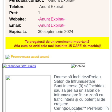
Persoana contact:
-Anunt Expirat-
Telefon:
-Anunt Expirat-
Pret:
1
Website:
-Anunt Expirat-
Email:
-Anunt Expirat-
Expira la:
30 septembrie 2024
Te pregatesti de un eveniment important?
Afla cum sa eviti cele mai intalnite 15 GAFE de machiaj!
Promoveaza acest anunt
Doresc să Închiriez/Preiau
Salon de Înfrumusețare
Sunt interesat(ă) să închiriez
sau să preiau un salon de
înfrumusețare într-o zonă cu
trafic intens și cu potențial de
creștere.
Cerințe:-Locație:** Preferabil în