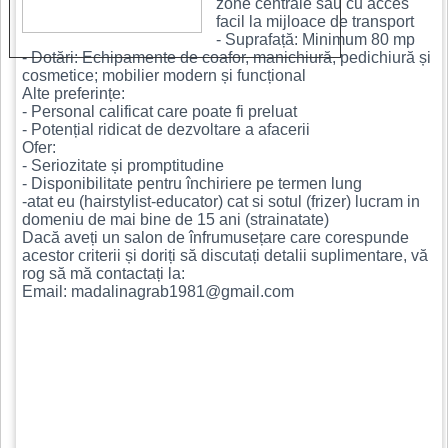
zone centrale sau cu acces
facil la mijloace de transport
- Suprafață: Minimum 80 mp
- Dotări: Echipamente de coafor, manichiură, pedichiură și
cosmetice; mobilier modern și funcțional
Alte preferințe:
- Personal calificat care poate fi preluat
- Potențial ridicat de dezvoltare a afacerii
Ofer:
- Seriozitate și promptitudine
- Disponibilitate pentru închiriere pe termen lung
-atat eu (hairstylist-educator) cat si sotul (frizer) lucram in
domeniu de mai bine de 15 ani (strainatate)
Dacă aveți un salon de înfrumusețare care corespunde
acestor criterii și doriți să discutați detalii suplimentare, vă
rog să mă contactați la:
Email: madalinagrab1981@gmail.com