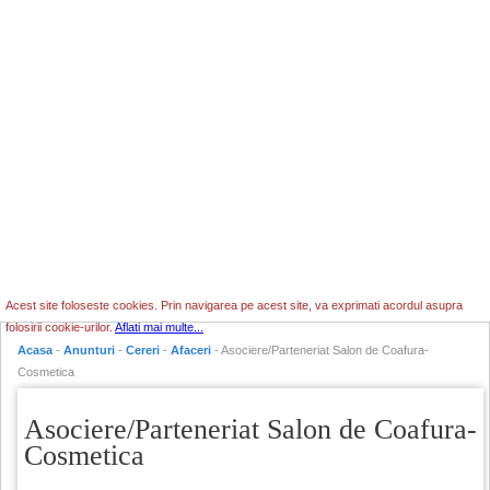
Acest site foloseste cookies. Prin navigarea pe acest site, va exprimati acordul asupra
folosirii cookie-urilor.
Aflati mai multe...
Acasa
-
Anunturi
-
Cereri
-
Afaceri
- Asociere/Parteneriat Salon de Coafura-
Cosmetica
Asociere/Parteneriat Salon de Coafura-
Cosmetica