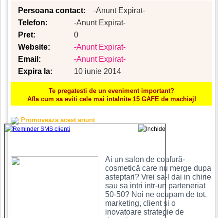
Persoana contact:
-Anunt Expirat-
Telefon:
-Anunt Expirat-
Pret:
0
Website:
-Anunt Expirat-
Email:
-Anunt Expirat-
Expira la:
10 iunie 2014
Te pregatesti de un eveniment important?
Afla cum sa eviti cele mai intalnite 15 GAFE de machiaj!
Promoveaza acest anunt
Ai un salon de coafură-
cosmetică care nu merge dupa
asteptari? Vrei sa-l dai in chirie
sau sa intri intr-un parteneriat
50-50? Noi ne ocupam de tot,
marketing, client si o
inovatoare strategie de