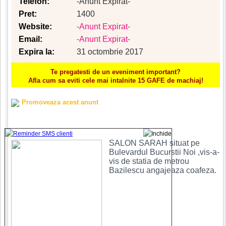
Telefon:
-Anunt Expirat-
Pret:
1400
Website:
-Anunt Expirat-
Email:
-Anunt Expirat-
Expira la:
31 octombrie 2017
Te pregatesti de un eveniment important?
Afla cum sa eviti cele mai intalnite 15 GAFE de machiaj!
Promoveaza acest anunt
SALON SARAH situat pe
Bulevardul Bucurstii Noi ,vis-a-
vis de statia de metrou
Bazilescu angajeaza coafeza.