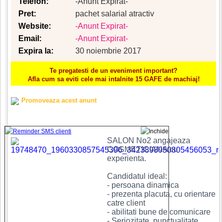
Telefon:
-Anunt Expirat-
Pret:
pachet salarial atractiv
Website:
-Anunt Expirat-
Email:
-Anunt Expirat-
Expira la:
30 noiembrie 2017
Te pregatesti de un eveniment important?
Afla cum sa eviti cele mai intalnite 15 GAFE de machiaj!
Promoveaza acest anunt
SALON No2 angajeaza
COSMETICIANA cu
experienta.
Candidatul ideal:
- persoana dinamica
- prezenta placuta, cu orientare
catre client
- abilitati bune de comunicare
- Seriozitate, punctualitate,