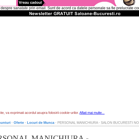
 despre sanatate prin email. Sunt de acord ca datele personale sa fie prelucrate c
te, va exprimati acordul asupra folosirii cookie-urilor.
Aflati mai multe...
unturi
-
Oferte
-
Locuri de Munca
- PERSONAL MANICHIURA - SALON BUCURESTI N
RSONAL MANICHIURA -