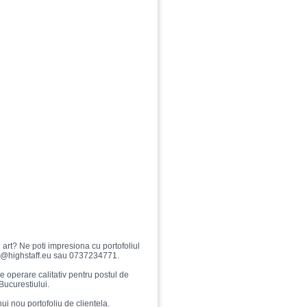
l art? Ne poti impresiona cu portofoliul
ice@highstaff.eu sau 0737234771.
operare calitativ pentru postul de
Bucurestiului.
nui nou portofoliu de clientela.