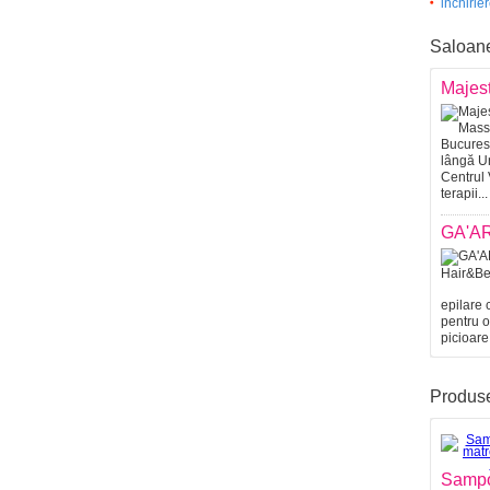
inchirie
Saloan
Majes
lângă Un
Centrul 
terapii...
GA'AR
epilare 
pentru o
picioare
Produs
Sampo