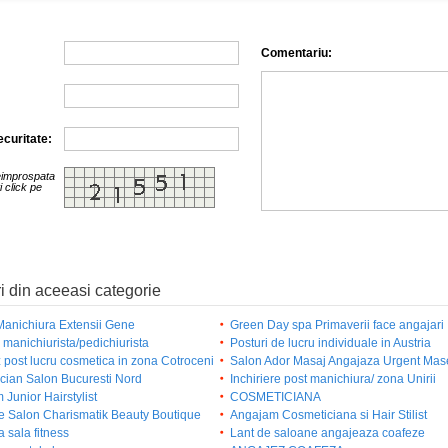
Comentariu:
curitate:
eimprospata
i click pe
i din aceeasi categorie
Manichiura Extensii Gene
Green Day spa Primaverii face angajari
manichiurista/pedichiurista
Posturi de lucru individuale in Austria
z post lucru cosmetica in zona Cotroceni
Salon Ador Masaj Angajaza Urgent Ma
cian Salon Bucuresti Nord
Inchiriere post manichiura/ zona Unirii
Junior Hairstylist
COSMETICIANA
e Salon Charismatik Beauty Boutique
Angajam Cosmeticiana si Hair Stilist
 sala fitness
Lant de saloane angajeaza coafeze