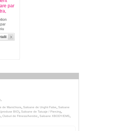
ment
are par
tra,
otion
 par
niu
chis.
talii
in
e de
hytema™
urist de
,
v
,
,
e de Manichiura
Saloane de Unghii False
Saloane
,
,
 (produse BIO)
Saloane de Tatuaje / Piercing
,
,
,
a
Cluburi de Fitness/Aerobic
Saloane XBODY/EMS