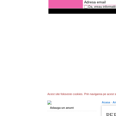
Da, vreau informatii
Acest site foloseste cookies. Prin navigarea pe acest si
Acasa
-
An
Adauga un anunt
PE