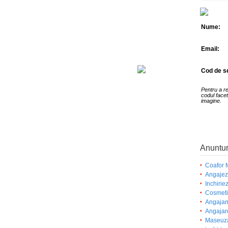
Nume:
Email:
Cod de se
Pentru a r
codul facet
imagine.
Anuntur
Coafor 
Angajez 
Inchirie
Cosmeti
Angajam 
Angajar
Maseuza