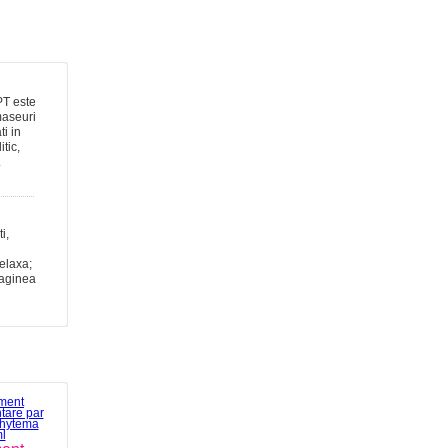
T este
maseuri
ti in
tic,
.
ti,
relaxa;
maginea