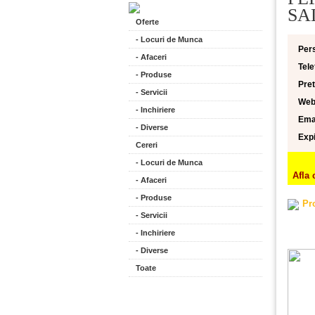
SA
Oferte
- Locuri de Munca
Per
- Afaceri
Tele
- Produse
Pret
- Servicii
Web
- Inchiriere
Emai
- Diverse
Expi
Cereri
- Locuri de Munca
Afla 
- Afaceri
- Produse
Pr
- Servicii
- Inchiriere
- Diverse
Toate