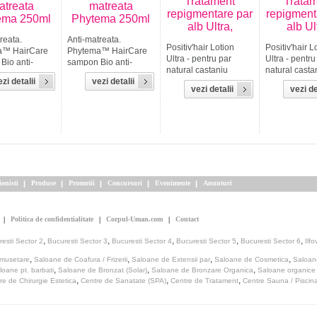
Tratament
Trata
atreata
matreata
repigmentare par
repigment
ema 250ml
Phytema 250ml
alb Ultra,
alb Ul
reata.
Anti-matreata.
Positiv'hair Lotion
Positiv'hair L
a™ HairCare
Phytema™ HairCare
Ultra - pentru par
Ultra - pentru
Bio anti-
sampon Bio anti-
natural castaniu
natural casta
a ce combina
matreata ce combina
zi detalii
vezi detalii
mediu spre inchis.
mediu spre in
A pentru a
Zinc PCA pentru a
vezi detalii
vezi de
Positiv'hair din
Positiv'hair d
eficient
combate eficient
laboratoarele de
laboratoarel
mea si
mancarimea si
cercetare Phytema™
cercetare P
le capilare.
tulburarile capilare.
reprezinta un
reprezinta un
 asiatica
Centella asiatica
tratament naturist de
tratament nat
 scalpul...
calmeaza scalpul...
refacere a...
refacere a...
ionisti
Produse
Promotii
Concursuri
Evenimente
Anunturi
Politica de confidentialitate
Corpul-Uman.com
Contact
,
,
,
,
,
esti Sector 2
Bucuresti Sector 3
Bucuresti Sector 4
Bucuresti Sector 5
Bucuresti Sector 6
Ilfo
,
,
,
,
umusetare
Saloane de Coafura / Frizerii
Saloane de Extensii par
Saloane de Cosmetica
Saloan
,
,
,
loane pt. barbati
Saloane de Bronzat (Solar)
Saloane de Bronzare Organica
Saloane organice
,
,
,
re de Chirurgie Estetica
Centre de Sanatate (SPA)
Centre de Tratament
Centre Sauna / Piscin