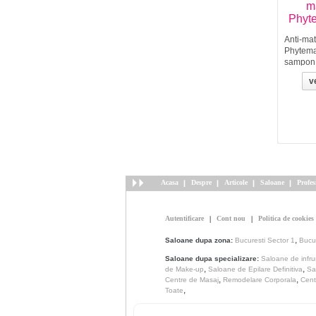
m
Phyt
Anti-mat
Phytem
sampon 
matreat
ve
Zinc PC
combate 
mancari
tulburari
Centella
calmeaza
Acasa
Despre
Articole
Saloane
Profes
Autentificare
Cont nou
Politica de cookies
,
Saloane dupa zona:
Bucuresti Sector 1
Bucur
Saloane dupa specializare:
Saloane de infr
,
,
de Make-up
Saloane de Epilare Definitiva
Sa
,
,
Centre de Masaj
Remodelare Corporala
Cent
,
Toate