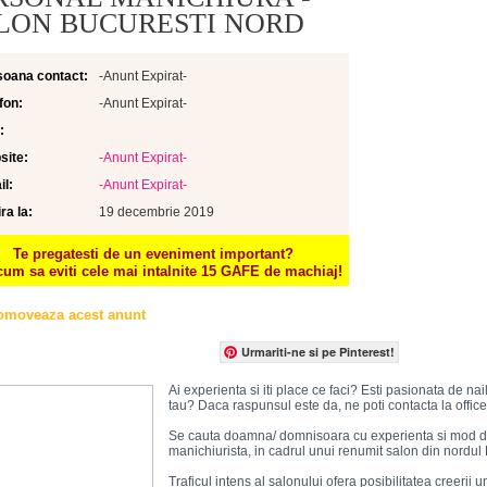
LON BUCURESTI NORD
soana contact:
-Anunt Expirat-
fon:
-Anunt Expirat-
:
site:
-Anunt Expirat-
l:
-Anunt Expirat-
ra la:
19 decembrie 2019
Te pregatesti de un eveniment important?
cum sa eviti cele mai intalnite 15 GAFE de machiaj!
omoveaza acest anunt
Urmariti-ne si pe Pinterest!
Ai experienta si iti place ce faci? Esti pasionata de nai
tau? Daca raspunsul este da, ne poti contacta la off
Se cauta doamna/ domnisoara cu experienta si mod de 
manichiurista, in cadrul unui renumit salon din nordul 
Traficul intens al salonului ofera posibilitatea creerii u