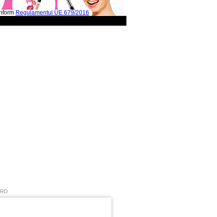
onform
Regulamentul UE 679/2016
ORD