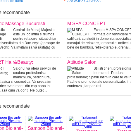
re post de lucru
ANGAJEZ COAFEZA
e recomandate
tic Massage Bucuresti
M SPA CONCEPT
Centrul de Masaj Majestic
Echipa M SPA CONCEP
este un loc intim și frumos
formata din tehnicieni 
pentru relaxare, situat chiar
calificati, cu studii in domeniu, specializa
iversitatea din București (aproape de
masajul de relaxare, terapeutic, anticeluli
Vechi). Vă invităm să vă răsfățați cu
bete de bambus, reflexoterapie, drenaj..
T Hair&Beauty;
Attitude Salon
Salonul va ofera servicii de
Stilisti tineri, profesionis
coafura profesionista,
indrazneti; Produse
manichiura, pedichiura,
profesionale; Spatiu intim in care te vei 
clasica si cosmetica. Va pregatim
Pachete promotionale personalizate; I
rice eveniment, din cap pana in
conteaza , iar parul si...
, asa cum va doriti. Ne puteti...
e recomandate
n Bio anti-
Sampon Bio anti-